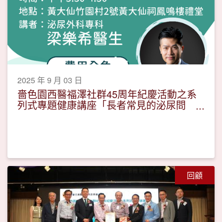
2025 年 9 月 03 日
嗇色園西醫福澤社群45周年紀慶活動之系
列式專題健康講座「長者常見的泌尿問
題」
回顧