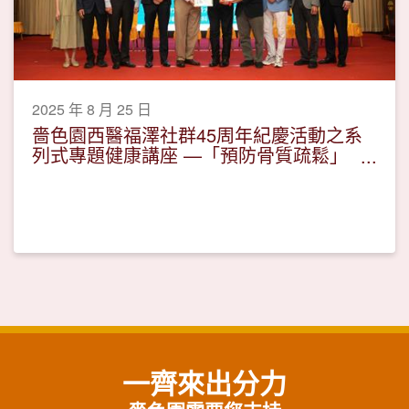
2025 年 8 月 25 日
嗇色園西醫福澤社群45周年紀慶活動之系
列式專題健康講座 —「預防骨質疏鬆」
活動圓滿
一齊來出分力