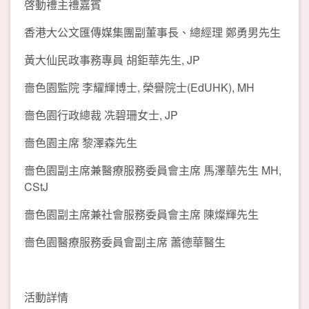
啓動禮主禮嘉賓
香港大公文匯傳媒集團副董事長、總經理 鄭勇男先生
黃大仙民政事務專員 胡鉅華先生, JP
嗇色園監院 李耀輝博士, 榮譽院士(EdUHK), MH
嗇色園行政總裁 冼碧珊女士, JP
嗇色園主席 黎澤森先生
嗇色園副主席兼醫療服務委員會主席 馬澤華先生 MH,
CStJ
嗇色園副主席兼社會服務委員會主席 陳燦輝先生
嗇色園醫療服務委員會副主席 蕭德華醫生
活動詳情