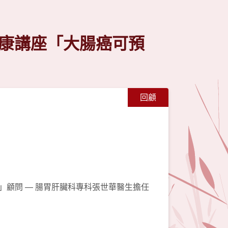
健康講座「大腸癌可預
回顧
」顧問 — 腸胃肝臟科專科張世華醫生擔任