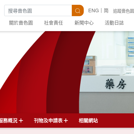
搜尋關鍵字
搜尋
ENG
简
追蹤嗇色園
關於嗇色園
社會責任
新聞中心
活動日誌
服務概況
刊物及申請表
相關網站