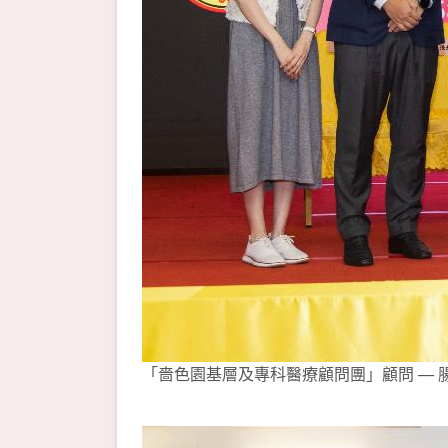
「嗇色園基層及專科醫療顧問團」顧問 —