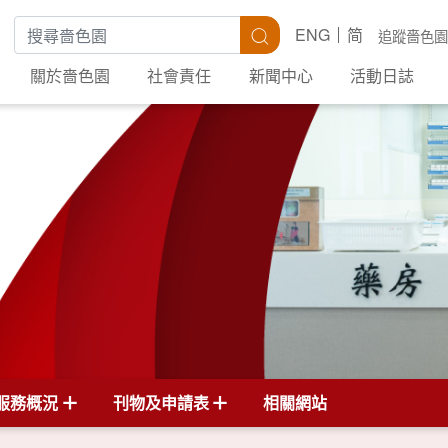
搜尋關鍵字
搜尋
ENG
简
追蹤嗇色園
關於嗇色園
社會責任
新聞中心
活動日誌
服務概況
刊物及申請表
相關網站