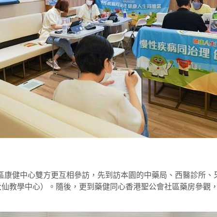
地區康健中心雙方更互相參訪，先到訪本園的中藥局、西醫診所、
大仙教學中心）。隨後，更到藥健同心香港聖公會社區藥房參觀