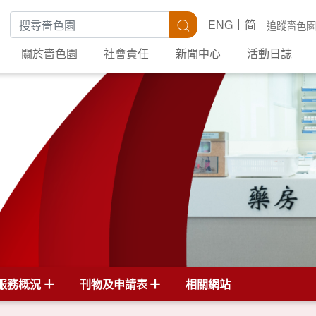
搜尋關鍵字
搜尋
ENG
简
追蹤嗇色園
關於嗇色園
社會責任
新聞中心
活動日誌
服務概況
刊物及申請表
相關網站