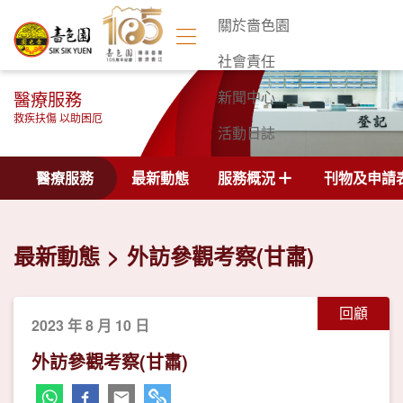
關於嗇色園
社會責任
醫療服務
新聞中心
救疾扶傷 以助困厄
活動日誌
聯絡我們
醫療服務
最新動態
服務概況
刊物及申請
最新動態
外訪參觀考察(甘肅)
回顧
2023 年 8 月 10 日
外訪參觀考察(甘肅)