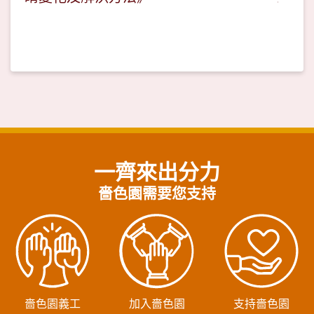
一齊來出分力
嗇色園需要您支持
嗇色園義工
加入嗇色園
支持嗇色園