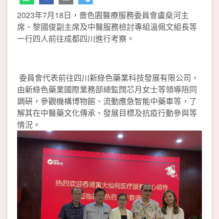
2023年7月18日，嗇色園醫療服務委員會盧燊河主
席、黎國俊副主席及中醫服務檢討專組溫佩文組長等
一行四人前往成都四川進行考察。
委員會代表前往四川新綠色藥業科技發展有限公司，
由新綠色藥業國際業務部總監䦞芯月女士等領導陪同
調硏，參觀機構博物館、流動應急智能中藥車等，了
解其在中醫藥文化傳承、發展目標及抗疫行動參與等
情況。