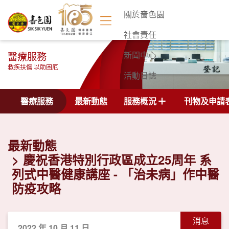
關於嗇色園
社會責任
醫療服務
新聞中心
救疾扶傷 以助困厄
活動日誌
聯絡我們
醫療服務
最新動態
服務概況
刊物及申請
最新動態
慶祝香港特別行政區成立25周年 系
列式中醫健康講座 - 「治未病」作中醫
防疫攻略
消息
2022 年 10 月 11 日