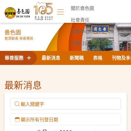
關於嗇色園
社會責任
嗇色園
新聞中心
普濟勸善 崇善惠民
活動日誌
聯絡我們
慈善服務
最新消息
新聞稿
表格
刊物及多
最新消息