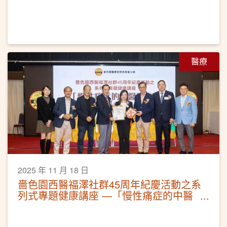
醫療
2025 年 11 月 18 日
嗇色園西醫福澤社群45周年紀慶活動之系
列式專題健康講座 —「慢性痛症的中醫
調治」活動圓滿