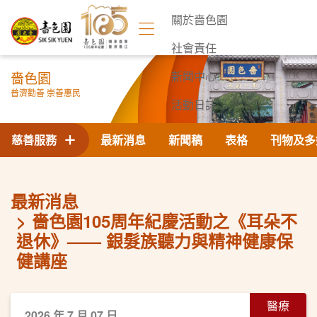
關於嗇色園
社會責任
嗇色園
新聞中心
普濟勸善 崇善惠民
活動日誌
聯絡我們
慈善服務
最新消息
新聞稿
表格
刊物及多
最新消息
嗇色園105周年紀慶活動之《耳朵不
退休》—— 銀髮族聽力與精神健康保
健講座
醫療
2026 年 7 月 07 日