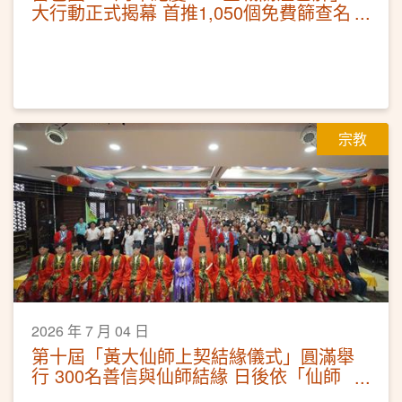
大行動正式揭幕 首推1,050個免費篩查名
額 暑期全面深入社區
宗教
2026 年 7 月 04 日
第十屆「黃大仙師上契結緣儀式」圓滿舉
行 300名善信與仙師結緣 日後依「仙師
十訓」行善