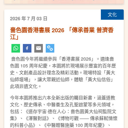
文化
2026 年 7 月 03 日
嗇色園香港書展 2026 「傳承善業 普濟香
江」
嗇色園今年將繼續參與「香港書展 2026」。適逢嗇
色園 105 周年紀慶，本園將於現場展示豐富的百年歷
史、文創產品設計理念及精彩活動。現場特設「黃大
仙師壇場」，讓大眾親近仙師，體驗「黃大仙信俗」
此項非遺文化。
今年本園將推出六本全新出版的矚目新書，涵蓋道教
文化、歷史傳承、中醫養生及孔聖啟蒙等多元領域，
包括：《道存宇宙·德在人心：嗇色園黃大仙祠監院文
集》、《澤醫對話》、《博物可觀 —— 傳承蘇軾情懷
的科普小品》、《中醫贈醫施藥 100 周年紀慶》、