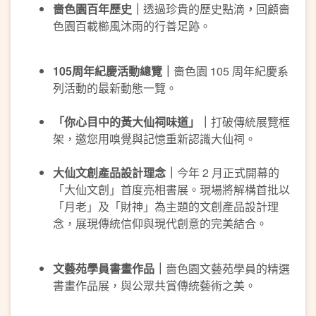
嗇色園百年歷史｜
透過珍貴的歷史點滴
，
回顧嗇
色園百載櫛風沐雨的行善足跡。
105
周年紀慶活動總覽｜
嗇色園 105 周年紀慶系
列活動的最新動態一覽。
「你心目中的黃大仙祠味道」｜
打破傳統展覽框
架，邀您用嗅覺與記憶重新認識大仙祠。
大仙文創產品設計理念｜
今年 2 月正式開幕的
「大仙文創」首度亮相書展。現場將解構首批以
「月老」及「財神」為主題的文創產品設計理
念，展現傳統信仰與現代創意的完美結合。
文藝苑學員書畫作品｜
嗇色園文藝苑學員的精選
書畫作品展，與公眾共賞傳統藝術之美。