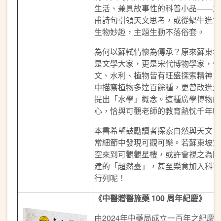
生活、兼具故事性的科普小品——或
甫詩句引領天文思考，或從蝸牛進食
生物妙趣，主題生動不落俗套。
為何以蘇軾情懷為傳承？原來蘇東坡
是文學大家，更是宋代博物學家，他
文、水利、植物皆有旺盛探索精神，
中描寫植物多達百餘種，更曾改進漏
提出「水學」概念。這種廣學博物的
心，恰與可觀老師的教育熱忱千年呼
本書希望鼓勵讀者探索自然與天文，
常細節中發現可觀可樂。若蘇東坡穿
空來到可觀觀星樓，或許會視之為隔
建的「超然臺」，甚至樂意加入科普
行列呢！
《中醫贈醫施藥
100
周年紀慶》
由2024年中藥局成立一百年之紀慶