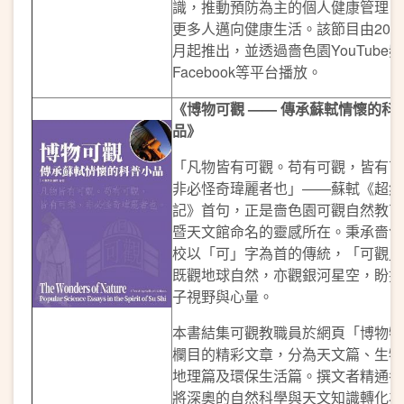
識，推動預防為主的個人健康管理，
更多人邁向健康生活。該節目由2024
月起推出，並透過嗇色園YouTube
Facebook等平台播放。
《博物可觀
——
傳承蘇軾情懷的科
品》
「凡物皆有可觀。苟有可觀，皆有可
非必怪奇瑋麗者也」——蘇軾《超然
記》首句，正是嗇色園可觀自然教育
暨天文館命名的靈感所在。秉承嗇色
校以「可」字為首的傳統，「可觀」
既觀地球自然，亦觀銀河星空，盼擴
子視野與心量。
本書結集可觀教職員於網頁「博物特
欄目的精彩文章，分為天文篇、生物
地理篇及環保生活篇。撰文者精通各
將深奧的自然科學與天文知識轉化為