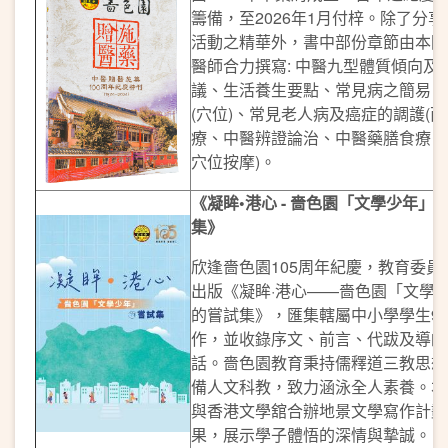
籌備，至2026年1月付梓。除了分享
活動之精華外，書中部份章節由本園
醫師合力撰寫: 中醫九型體質傾向及
議、生活養生要點、常見病之簡易自
(穴位)、常見老人病及癌症的調護(
療、中醫辨證論治、中醫藥膳食療、
穴位按摩)。
《凝眸
•
港心
-
嗇色園「文學少年」
集》
欣逢嗇色園105周年紀慶，教育委員
出版《凝眸·港心——嗇色園「文學
的嘗試集》，匯集轄屬中小學學生9
作，並收錄序文、前言、代跋及導師
話。嗇色園教育秉持儒釋道三教思想
備人文科教，致力涵泳全人素養。本
與香港文學舘合辦地景文學寫作計劃
果，展示學子體悟的深情與摯誠。