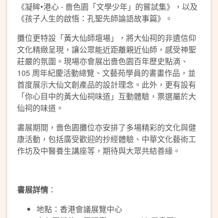
《凝眸•港心 - 嗇色園「文學少年」的嘗試集》，以及
《孩子人生的啟悟：孔聖先師論語故事篇》。
攤位更特設「黃大仙師壇場」，將大仙祠的非遺信仰
文化精緻呈現，讓公眾能近距離親近仙師，感受神聖
莊嚴的氛圍。現場亦會展出嗇色園百年歷史點滴、
105 周年紀慶活動總覽、文藝苑學員的書畫作品，並
首度展示大仙文創產品的設計理念。此外，更有設有
「你心目中的黃大仙祠味道」互動體驗，票選屬於大
仙祠的味道。
書展期間，嗇色園攤位亦安排了多場精彩的文化與健
康活動，包括廣受歡迎的抄經體驗、中華文化藝術工
作坊及中醫養生講座等，期待與大眾共結善緣。
書展詳情
：
地點：香港會議展覽中心