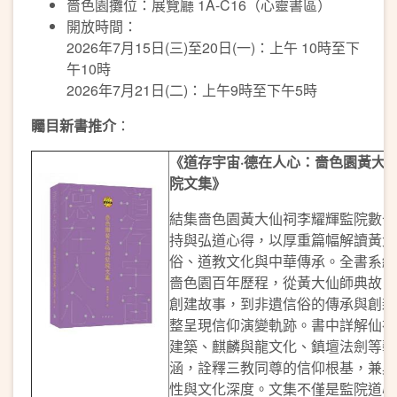
嗇色園攤位：展覽廳 1A-C16（心靈書區）
開放時間：
2026年7月15日(三)至20日(一)：上午 10時至下
午10時
2026年7月21日(二)：上午9時至下午5時
矚目新書推介
：
《道存宇宙
·
德在人心：嗇色園黃大
院文集》
結集嗇色園黃大仙祠李耀輝監院數十
持與弘道心得，以厚重篇幅解讀黃大
俗、道教文化與中華傳承。全書系統
嗇色園百年歷程，從黃大仙師典故、
創建故事，到非遺信俗的傳承與創新
整呈現信仰演變軌跡。書中詳解仙祠
建築、麒麟與龍文化、鎮壇法劍等藝
涵，詮釋三教同尊的信仰根基，兼具
性與文化深度。文集不僅是監院道心