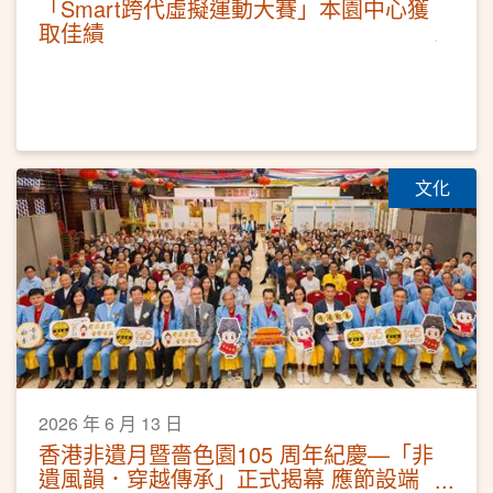
「Smart跨代虛擬運動大賽」本園中心獲
取佳績
文化
2026 年 6 月 13 日
香港非遺月暨嗇色園105 周年紀慶—「非
遺風韻．穿越傳承」正式揭幕 應節設端