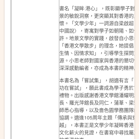
書名「凝眸·港心」，既彰顯學子對
景的敏銳洞察，更突顯其對香港的真
懷。「文學少年」一詞源自梁啟超〈
中國說〉，寄寓對學子如朝陽、如俠
許。地景文學的實踐，啟發自小思老
「香港文學散步」的理念，她提倡「
生情、因情求知」，引導學生探問文
源。小思老師對國家與香港的懇切情
深深感動編者，亦成為本書的精神底
本書名為「嘗試集」，胡適有言「自
功在嘗試」，願此書成為學子勇於嘗
禮物。出版感謝香港文學舘潘耀明創
長、羅光萍舘長及同仁，蒲葦、梁雅
師悉心指導，以及嗇色園學務團隊的
協調。適逢105周年主題「傳承與穿
越」，本書正是文學少年凝眸香港、
文化薪火的見證，在書寫中尋找屬於