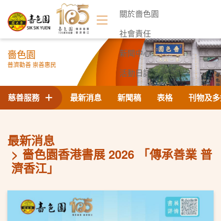
關於嗇色園
社會責任
嗇色園
新聞中心
普濟勸善 崇善惠民
活動日誌
聯絡我們
慈善服務
最新消息
新聞稿
表格
刊物及多
最新消息
嗇色園香港書展 2026 「傳承善業 普
濟香江」