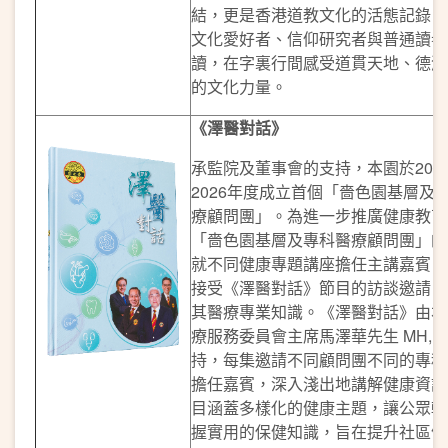
結，更是香港道教文化的活態記錄，
文化愛好者、信仰研究者與普通讀者
讀，在字裏行間感受道貫天地、德潤
的文化力量。
《澤醫對話》
承監院及董事會的支持，本園於2024
2026年度成立首個「嗇色園基層及
療顧問團」。為進一步推廣健康教育
「嗇色園基層及專科醫療顧問團」的
就不同健康專題講座擔任主講嘉賓，
接受《澤醫對話》節目的訪談邀請，
其醫療專業知識。《澤醫對話》由本
療服務委員會主席馬澤華先生 MH, C
持，每集邀請不同顧問團不同的專科
擔任嘉賓，深入淺出地講解健康資訊
目涵蓋多樣化的健康主題，讓公眾輕
握實用的保健知識，旨在提升社區健