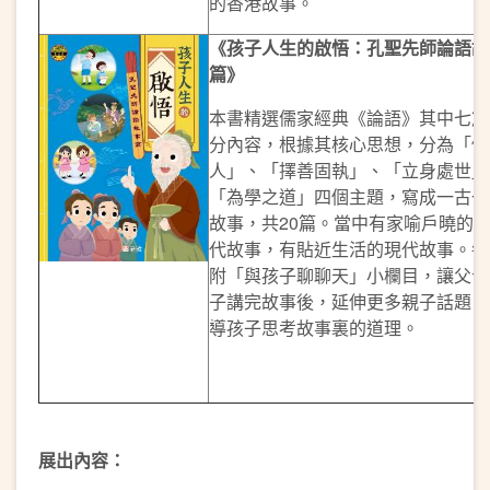
的香港故事。
《孩子人生的啟悟：孔聖先師論語故
篇》
本書精選儒家經典《論語》其中七篇
分內容，根據其核心思想，分為「修
人」、「擇善固執」、「立身處世」
「為學之道」四個主題，寫成一古一
故事，共20篇。當中有家喻戶曉的
代故事，有貼近生活的現代故事。每
附「與孩子聊聊天」小欄目，讓父母
子講完故事後，延伸更多親子話題，
導孩子思考故事裏的道理。
展出內容：