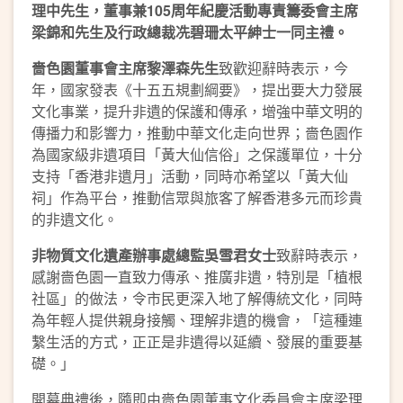
理中先生，董事兼
105
周年紀慶活動專責籌委會主席
梁錦和先生及行政總裁冼碧珊太平紳士一同主禮。
嗇色園董事會主席黎澤森先生
致歡迎辭時表示，今
年，國家發表《十五五規劃綱要》，提出要大力發展
文化事業，提升非遺的保護和傳承，增強中華文明的
傳播力和影響力，推動中華文化走向世界；嗇色園作
為國家級非遺項目「黃大仙信俗」之保護單位，十分
支持「香港非遺月」活動，同時亦希望以「黃大仙
祠」作為平台，推動信眾與旅客了解香港多元而珍貴
的非遺文化。
非物質文化遺產辦事處總監吳雪君女士
致辭時表示，
感謝嗇色園一直致力傳承、推廣非遺，特別是「植根
社區」的做法，令市民更深入地了解傳統文化，同時
為年輕人提供親身接觸、理解非遺的機會，「這種連
繫生活的方式，正正是非遺得以延續、發展的重要基
礎。」
開幕典禮後，隨即由嗇色園董事文化委員會主席梁理