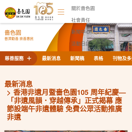
關於嗇色園
社會責任
嗇色園
新聞中心
普濟勸善 崇善惠民
活動日誌
聯絡我們
慈善服務
最新消息
新聞稿
表格
刊物及多
最新消息
香港非遺月暨嗇色園105 周年紀慶—
「非遺風韻．穿越傳承」正式揭幕 應
節設端午非遺體驗 免費公眾活動推廣
非遺