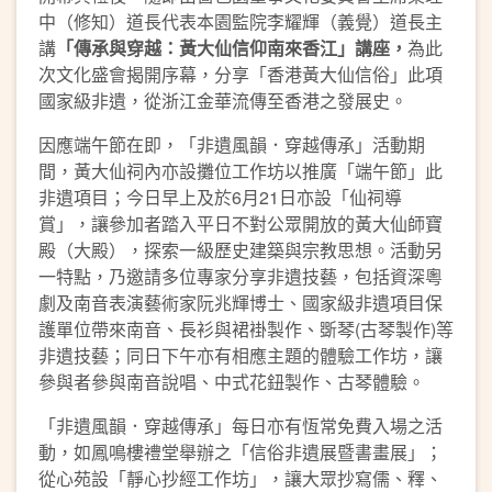
中（修知）道長代表本園監院李耀輝（義覺）道長主
講
「傳承與穿越：黃大仙信仰南來香江」講座，
為此
次文化盛會揭開序幕，分享「香港黃大仙信俗」此項
國家級非遺，從浙江金華流傳至香港之發展史。
因應端午節在即，「非遺風韻．穿越傳承」活動期
間，黃大仙祠內亦設攤位工作坊以推廣「端午節」此
非遺項目；今日早上及於6月21日亦設「仙祠導
賞」，讓參加者踏入平日不對公眾開放的黃大仙師寶
殿（大殿），探索一級歷史建築與宗教思想。活動另
一特點，乃邀請多位專家分享非遺技藝，包括資深粵
劇及南音表演藝術家阮兆輝博士、國家級非遺項目保
護單位帶來南音、長衫與裙褂製作、斲琴(古琴製作)等
非遺技藝；同日下午亦有相應主題的體驗工作坊，讓
參與者參與南音說唱、中式花鈕製作、古琴體驗。
「非遺風韻．穿越傳承」每日亦有恆常免費入場之活
動，如鳳鳴樓禮堂舉辦之「信俗非遺展暨書畫展」；
從心苑設「靜心抄經工作坊」，讓大眾抄寫儒、釋、