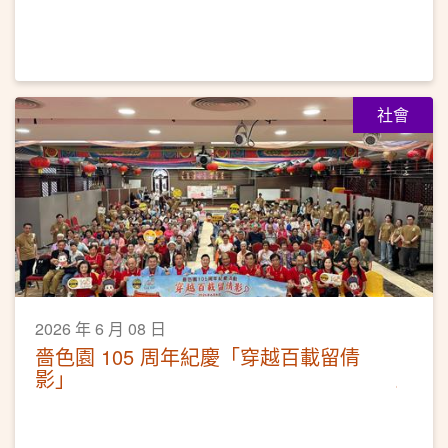
社會
2026 年 6 月 08 日
嗇色園 105 周年紀慶「穿越百載留倩
影」