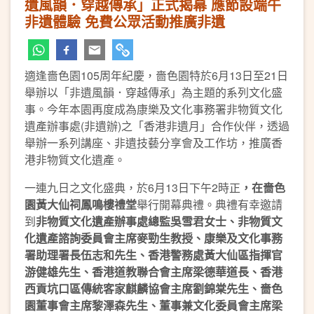
遺風韻．穿越傳承」正式揭幕 應節設端午
非遺體驗 免費公眾活動推廣非遺
適逢嗇色園105周年紀慶，嗇色園特於6月13日至21日
舉辦以「非遺風韻．穿越傳承」為主題的系列文化盛
事。今年本園再度成為康樂及文化事務署非物質文化
遺產辦事處(非遺辦)之「香港非遺月」合作伙伴，透過
舉辦一系列講座、非遺技藝分享會及工作坊，推廣香
港非物質文化遺產。
一連九日之文化盛典，於6月13日下午2時正
，在
嗇色
園
黃大仙祠鳳鳴樓禮堂
舉行開幕典禮。典禮有幸邀請
到
非物質文化遺產辦事處總監吳雪君女士、非物質文
化遺產諮詢委員會主席麥勁生教授、康樂及文化事務
署助理署長伍志和先生、香港警務處黃大仙區指揮官
游健雄先生、香港道教聯合會主席梁德華道長、香港
西貢坑口區傳統客家麒麟協會主席劉錦棠先生、嗇色
園董事會主席黎澤森先生、董事兼文化委員會主席梁