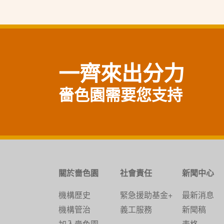
一齊來出分力
嗇色園需要您支持
關於嗇色園
社會責任
新聞中心
機構歷史
緊急援助基金+
最新消息
機構管治
義工服務
新聞稿
加入嗇色園
表格