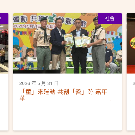
會
社會
2026 年 5 月 31 日
「童」來運動 共創「耆」跡 嘉年
華