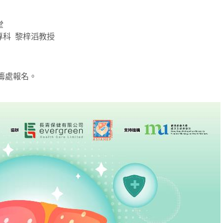
堂
專科 黎梓滔教授
統籌處報名。