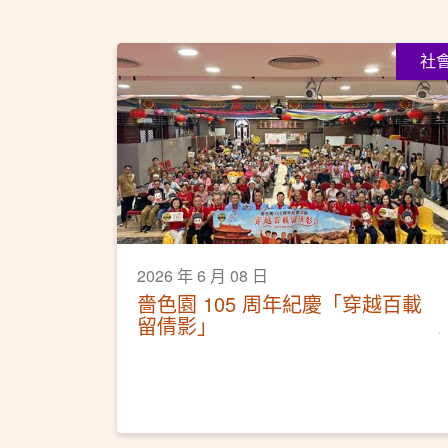
社
2026 年 6 月 08 日
嗇色園 105 周年紀慶「穿越百載
留倩影」