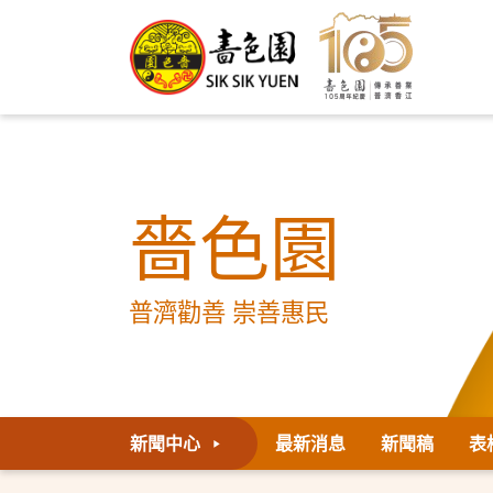
嗇色園
普濟勸善 崇善惠民
新聞中心
最新消息
新聞稿
表