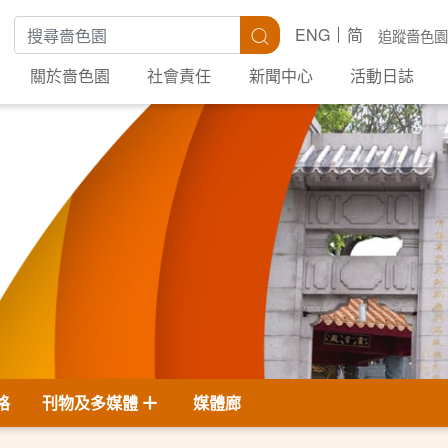
搜尋關鍵字
搜尋
ENG
简
追蹤嗇色園
關於嗇色園
社會責任
新聞中心
活動日誌
格
刊物及多媒體
媒體廊