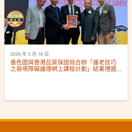
2026 年 3 月 18 日
嗇色園與香港品質保證局合辦「護老技巧
之吞嚥障礙護理網上課程計劃」結業禮圓
滿舉行