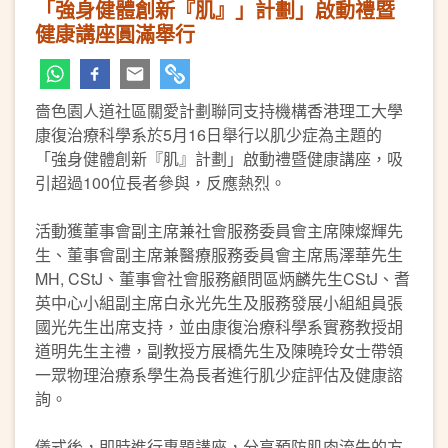
「強身健體創新『肌』」計劃」啟動禮暨
健康講座圓滿舉行
嗇色園人道社區關愛計劃聯同支持機構香港理工大學
康復治療科學系於5月16日舉行以肌少症為主題的
「強身健體創新『肌』計劃」啟動禮暨健康講座，吸
引超過100位長者參與，反應熱烈。
活動獲董事會副主席兼社會服務委員會主席陳燦輝先
生、董事會副主席兼醫療服務委員會主席馬澤華先生
MH, CStJ、董事會社會服務顧問區炳麟先生CStJ、耆
英中心小組副主席白永光先生及服務發展小組組員張
國光先生出席支持，並由康復治療科學系實務教授胡
道明先生主禮，副教授方展橋先生及陳曉玲女士帶領
一眾物理治療系學生為長者進行肌少症評估及健康諮
詢。
儀式後，即時進行專題講座，分享預防肌肉流失的方