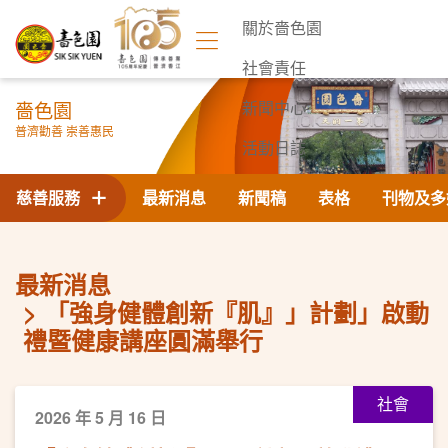
關於嗇色園
社會責任
嗇色園
新聞中心
普濟勸善 崇善惠民
活動日誌
聯絡我們
慈善服務
最新消息
新聞稿
表格
刊物及多
最新消息
「強身健體創新『肌』」計劃」啟動
禮暨健康講座圓滿舉行
社會
2026 年 5 月 16 日