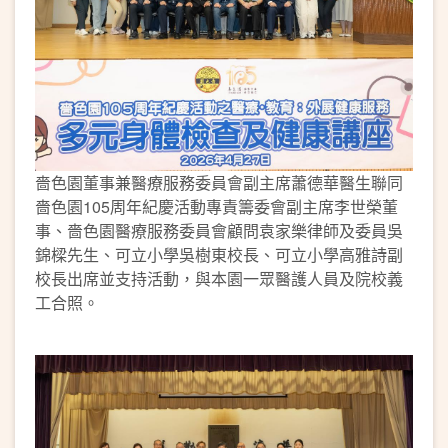
嗇色園董事兼醫療服務委員會副主席蕭德華醫生聯同
嗇色園105周年紀慶活動專責籌委會副主席李世榮董
事、嗇色園醫療服務委員會顧問袁家樂律師及委員吳
錦樑先生、可立小學吳樹東校長、可立小學高雅詩副
校長出席並支持活動，與本園一眾醫護人員及院校義
工合照。