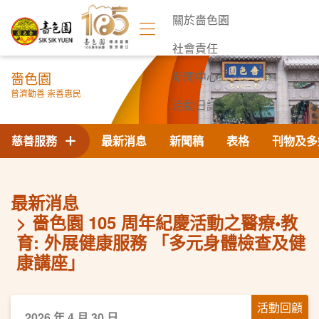
關於嗇色園
社會責任
嗇色園
新聞中心
普濟勸善 崇善惠民
活動日誌
聯絡我們
慈善服務
最新消息
新聞稿
表格
刊物及多
最新消息
嗇色園 105 周年紀慶活動之醫療•教
育: 外展健康服務 「多元身體檢查及健
康講座」
活動回顧
2026 年 4 月 30 日