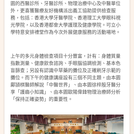
園的西醫診所、牙醫診所、物理治療中心及中醫單位
外，更喜獲醫療友好機構派出義工協助提供檢查服
務，包括：香港大學牙醫學院、香港理工大學眼科視
光學院，以及香港都會大學護理及健康學院。可立小
學特意安排禮堂作為今次外展健康服務的活動場地。
上午的多元身體檢查項目十分豐富，計有：身體質量
指數測量、健康飲食諮詢、手眼腦協調檢測、基本色
盲篩查；另設有認識中草藥的攤位及正確刷牙示範的
攤位。而下午的健康講座設有三個不同主題，由本園
鄺頴棋醫師解說「中醫世界」、由本園徐梓殷牙醫分
享「護齒小知識」、由本園歐陽偉鋒物理治療師分析
「保持正確姿勢」的重要性。