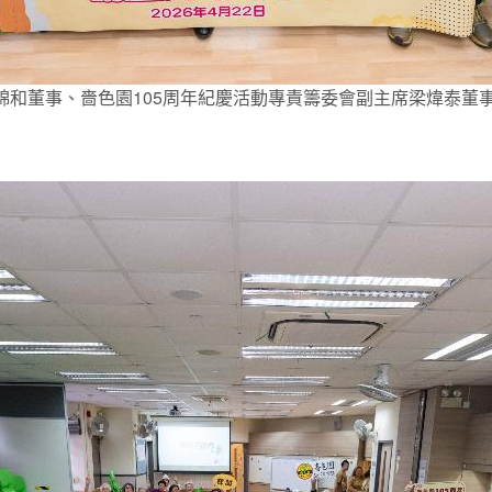
梁錦和董事、嗇色園105周年紀慶活動專責籌委會副主席梁煒泰董