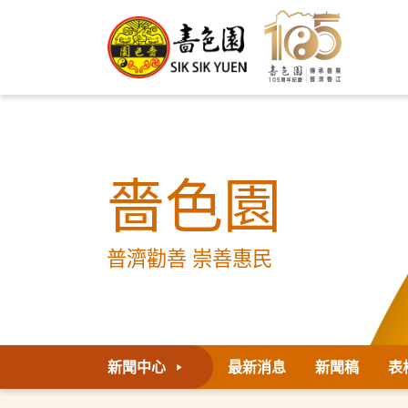
嗇色園
普濟勸善 崇善惠民
新聞中心
最新消息
新聞稿
表