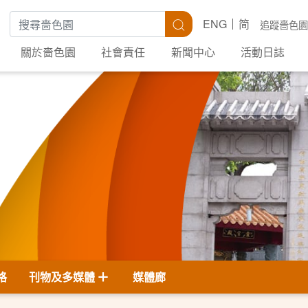
搜尋關鍵字
搜尋
ENG
简
追蹤嗇色園
關於嗇色園
社會責任
新聞中心
活動日誌
格
刊物及多媒體
媒體廊