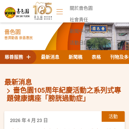
關於嗇色園
社會責任
嗇色園
新聞中心
普濟勸善 崇善惠民
活動日誌
聯絡我們
慈善服務
最新消息
新聞稿
表格
刊物及多
最新消息
嗇色園105周年紀慶活動之系列式專
題健康講座「膀胱過動症」
活動
2026 年 4 月 23 日