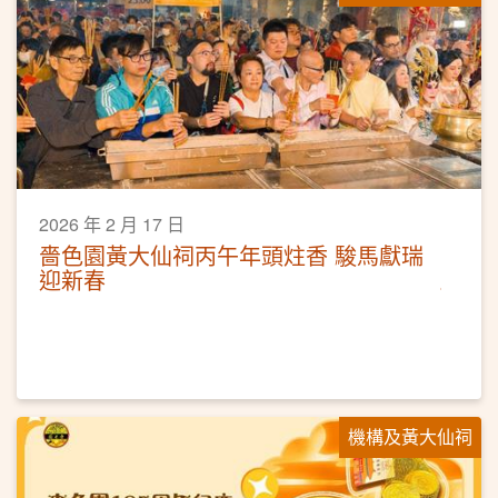
2026 年 2 月 17 日
嗇色園黃大仙祠丙午年頭炷香 駿馬獻瑞
迎新春
機構及黃大仙祠