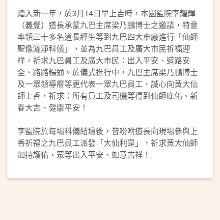
踏入新一年，於3月14日早上吉時，本園監院李耀輝
（義覺）道長承蒙九巴主席梁乃鵬博士之邀請，特意
率領三十多名道長經生等到九巴四大車廠進行「仙師
聖像灑淨科儀」，並為九巴員工及廣大市民祈福迎
祥，祈求九巴員工及廣大市民：出入平安、道路安
全、路路暢通。於儀式進行中，九巴主席梁乃鵬博士
及一眾領導層等更代表一眾九巴員工，誠心向黃大仙
師上香，祈求：所有員工及司機等得到仙師庇佑、新
春大吉、健康平安！
李監院於每場科儀結壇後，皆吩咐道長向現場參與上
香祈福之九巴員工派發「大仙利是」，祈求黃大仙師
加持護佑，眾等出入平安、如意吉祥！