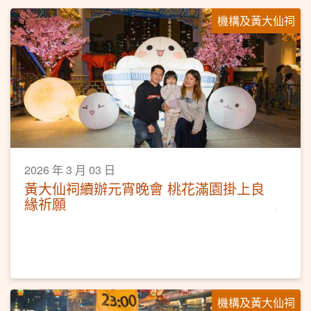
機構及黃大仙祠
2026 年 3 月 03 日
黃大仙祠續辦元宵晚會 桃花滿園掛上良
緣祈願
機構及黃大仙祠