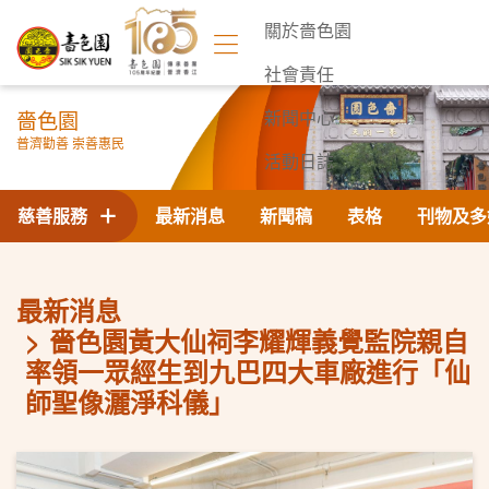
關於嗇色園
社會責任
嗇色園
新聞中心
普濟勸善 崇善惠民
活動日誌
聯絡我們
慈善服務
最新消息
新聞稿
表格
刊物及多
最新消息
嗇色園黃大仙祠李耀輝義覺監院親自
率領一眾經生到九巴四大車廠進行「仙
師聖像灑淨科儀」