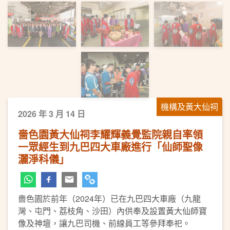
機構及黃大仙祠
2026 年 3 月 14 日
嗇色園黃大仙祠李耀輝義覺監院親自率領
一眾經生到九巴四大車廠進行「仙師聖像
灑淨科儀」
嗇色園於前年（2024年）已在九巴四大車廠（九龍
灣、屯門、荔枝角、沙田）內供奉及設置黃大仙師寶
像及神壇，讓九巴司機、前線員工等參拜奉祀。