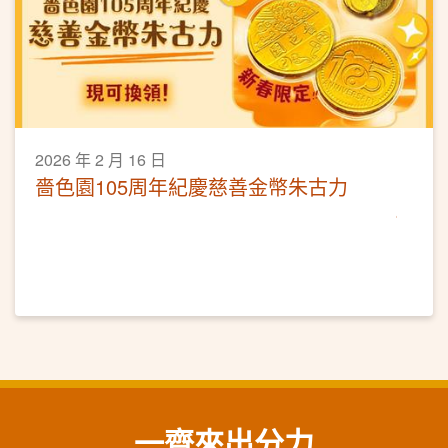
2026 年 2 月 16 日
嗇色園105周年紀慶慈善金幣朱古力
一齊來出分力