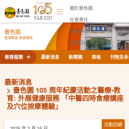
關於嗇色園
社會責任
嗇色園
新聞中心
普濟勸善 崇善惠民
活動日誌
聯絡我們
慈善服務
最新消息
新聞稿
表格
刊物及多
最新消息
嗇色園 105 周年紀慶活動之醫療•教
育: 外展健康服務 「中醫四時食療講座
及穴位按摩體驗」
活動回顧
2026 年 3 月 16 日