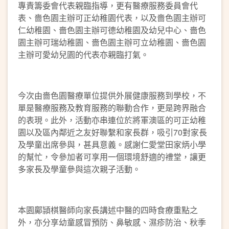
專責籌委會代表親臨指導，更有醫療服務委員會代
表、嗇色園主辦可正幼稚園代表，以及嗇色園主辦可
仁幼稚園、嗇色園主辦可德幼稚園及幼兒中心、嗇色
園主辦可瑞幼稚園、嗇色園主辦可立幼稚園、嗇色園
主辦可愛幼兒園的代表亦親臨打氣。
今次由嗇色園醫療單位提供外展健康服務到學校，不
單是醫療服務及教育服務的聯動合作，更是跨界融合
的表現。此外，活動亦串連位於將軍澳區的可正幼稚
園以及區內鄰近之友好聯繫和家長群，吸引70對家長
及學童出席參與，甚具意義。感謝仁愛堂田家炳小學
的幫忙，令參加者可享用一個環境舒適的禮堂，讓更
多家長及學童參與這次親子活動。
本園鄺頴棋醫師向家長講述中醫的四時食療重點之
外，亦分享幼童感冒預防、鼻敏感、濕疹防治、秋季