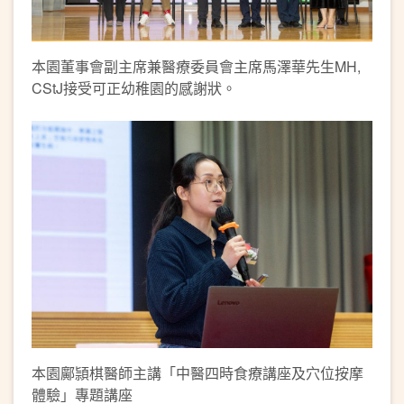
本園董事會副主席兼醫療委員會主席馬澤華先生MH,
CStJ接受可正幼稚園的感謝狀。
本園鄺頴棋醫師主講「中醫四時食療講座及穴位按摩
體驗」專題講座