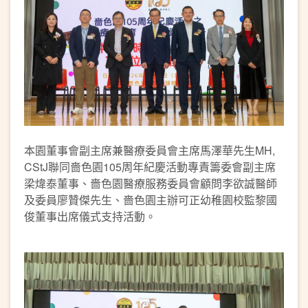
本園董事會副主席兼醫療委員會主席馬澤華先生MH,
CStJ聯同嗇色園105周年紀慶活動專責籌委會副主席
梁煒泰董事、嗇色園醫療服務委員會顧問李欲誠醫師
及委員廖贊傑先生、嗇色園主辦可正幼稚園校監黎國
俊董事出席儀式支持活動。