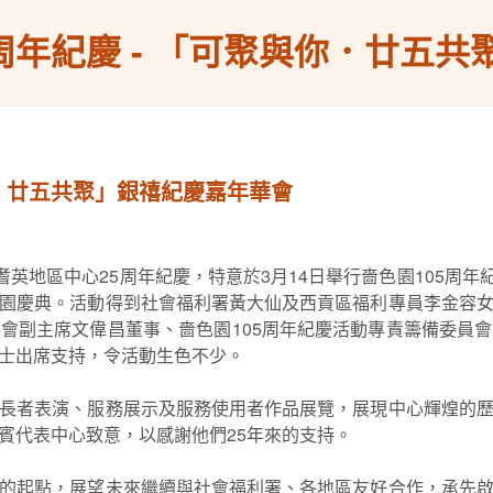
5周年紀慶 - 「可聚與你．廿五
你．廿五共聚」銀禧紀慶嘉年華會
英地區中心25周年紀慶，特意於3月14日舉行嗇色園105周年
園慶典。活動得到社會福利署黃大仙及西貢區福利專員李金容
會副主席文偉昌董事、嗇色園105周年紀慶活動專責籌備委員
士出席支持，令活動生色不少。
長者表演、服務展示及服務使用者作品展覽，展現中心輝煌的
賓代表中心致意，以感謝他們25年來的支持。
的起點，展望未來繼續與社會福利署、各地區友好合作，承先