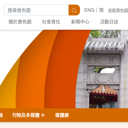
搜尋關鍵字
搜尋
ENG
简
追蹤嗇色園
關於嗇色園
社會責任
新聞中心
活動日誌
格
刊物及多媒體
媒體廊