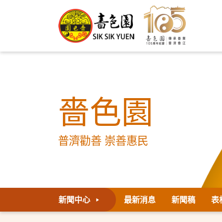
嗇色園
普濟勸善 崇善惠民
新聞中心
最新消息
新聞稿
表