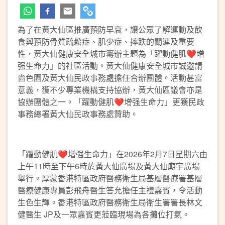
為了在黃大仙區推廣預防早衰，讓公眾了解運動及飲
食與預防骨質疏鬆症、肌少症、摔跌的關連及重要
性，黃大仙健康安全城市籌辦主題為「躍動健肌❤️增
强生命力」的社區活動。黃大仙健康安全城市誠邀請
嗇色園及黃大仙民政事務處擔任合辦團體。活動甚富
意義，獲不少專業機構支持協辦，黃大仙區議會亦是
協辦團體之一。「躍動健肌❤️增强生命力」更獲民政
事務總署黃大仙民政事務處贊助。
「躍動健肌❤️增强生命力」在2026年2月7日星期六由
上午11時至下午6時於黃大仙廣場及黃大仙廟宇廣場
舉行。厚蒙香港特區政府醫務衛生局基層醫療署基層
醫療健康專員彭飛舟醫生答允擔任主禮嘉賓，令活動
生色生輝。香港特區政府醫務衛生局衛生署署長林文
健醫生 JP及一眾嘉賓更蒞臨現場為各攤位打氣。