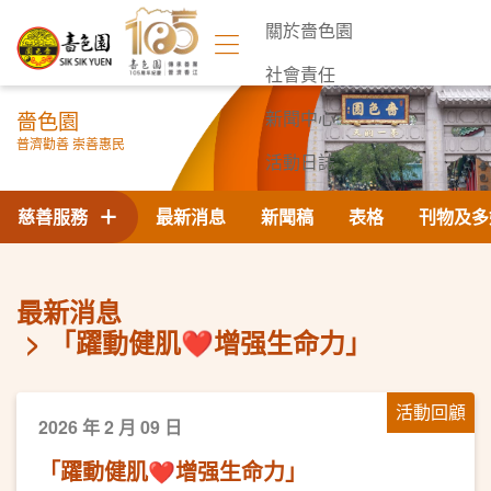
關於嗇色園
社會責任
嗇色園
新聞中心
普濟勸善 崇善惠民
活動日誌
聯絡我們
慈善服務
最新消息
新聞稿
表格
刊物及多
最新消息
「躍動健肌❤️增强生命力」
活動回顧
2026 年 2 月 09 日
「躍動健肌❤️增强生命力」