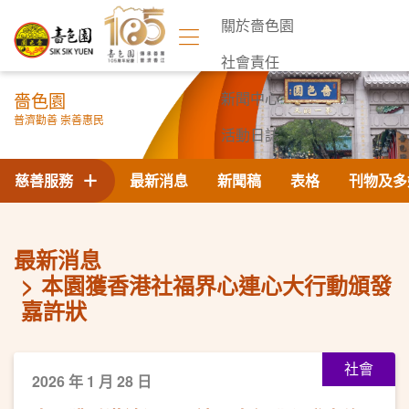
關於嗇色園
社會責任
嗇色園
新聞中心
普濟勸善 崇善惠民
活動日誌
聯絡我們
慈善服務
最新消息
新聞稿
表格
刊物及多
最新消息
本園獲香港社福界心連心大行動頒發
嘉許狀
社會
2026 年 1 月 28 日