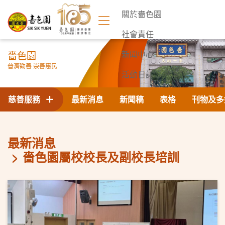
關於嗇色園
社會責任
嗇色園
新聞中心
普濟勸善 崇善惠民
活動日誌
聯絡我們
慈善服務
最新消息
新聞稿
表格
刊物及多
最新消息
嗇色園屬校校長及副校長培訓