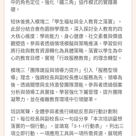
中的角色定位，強化「鐵三角」協作模式的實踐基
礎。
短休後進入模塊二「學生福祉與全人教育之落實」。
此部分結合嗇色園辦學理念，深入探討全人教育的四
大核心維度：學術能力、身心健康、社交素養與價值
觀塑造。參與者透過情境模擬與策略推演，學習如何
將行政與教育資源轉化為具體策略，落實以學生為中
心的教育目標，實現「行政服務教育」的理念轉型。
模塊三「團隊建設與領導力提升」引入「服務型領
導」理念，強調校長與副校長應以服務為先、領導為
後，透過關懷與支持激發團隊潛能。參與者透過個案
分析與領導工具實操，學習強化下屬管理、提升團隊
凝聚力，並在複雜教育環境中引領變革。
培訓尾聲，全體參與者進行總結反思與行動計劃制
訂。每位校長與副校長以一句話分享「本次培訓最想
落實的一個行動」，並填寫「3-1-1行動表」，列出三
項立即行動、一項應用工具與一項所需資源，展現將