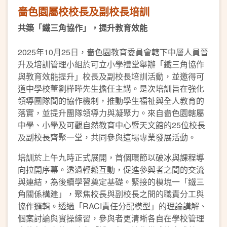
嗇色園屬校校長及副校長培訓
共築「鐵三角協作」，提升教育效能
2025年10月25日，嗇色園教育委員會轄下中層人員晉
升及培訓管理小組於可立小學禮堂舉辦「鐵三角協作
與教育效能提升」校長及副校長培訓活動，並邀得可
道中學校董劉樺曄先生擔任主講。是次培訓旨在強化
領導團隊間的協作機制，推動學生福祉與全人教育的
落實，並提升團隊領導力與凝聚力。來自嗇色園轄屬
中學、小學及可觀自然教育中心暨天文館的25位校長
及副校長齊聚一堂，共同參與這場專業發展活動。
培訓於上午九時正式展開，首個環節以破冰與課程導
向拉開序幕。透過輕鬆互動，促進參與者之間的交流
與連結，為後續學習奠定基礎。緊接的模塊一「鐵三
角關係構建」，聚焦校長與副校長之間的職責分工與
協作邏輯。透過「RACI責任分配模型」的理論講解、
個案討論與實操練習，參與者更清晰各自在學校管理