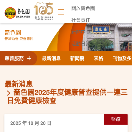
關於嗇色園
社會責任
嗇色園
新聞中心
普濟勸善 崇善惠民
活動日誌
聯絡我們
慈善服務
最新消息
新聞稿
表格
刊物及多
最新消息
嗇色園2025年度健康普查提供一連三
日免費健康檢查
醫療
2025 年 10 月 20 日