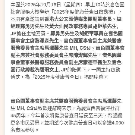
本園於2025年10月16日（星期四）早上10時於嗇色園
社會服務大樓舉辨「2025年度健康普查日啟動禮」，
本園有幸邀請到
香港大公文匯傳媒集團副董事長、總
經理鄭勇男先生
及
黃大仙民政事務專員胡鉅華先生,
JP
擔任主禮嘉賓。
鄭勇男先生
及
胡鉅華專員
在
嗇色園
董事會主席黎澤森先生
、
嗇色園董事會副主席兼醫療
服務委員會主席馬澤華先生 MH, CStJ
、
嗇色園董事會
副主席兼社會服務委員會主席陳燦輝先生
、
嗇色園董
事會董事兼醫療服務委員會副主席蕭德華醫生
及
嗇色
園行政總裁冼碧珊女士, JP
的陪同下，一同主持啟動
儀式，為「2025年度健康普查日」揭開序幕。
嗇色園董事會副主席兼醫療服務委員會主席馬澤華先
生 MH, CStJ
致歡迎辭時表示，為慶賀西醫福澤社群
45周年，今年首次將健康普查日延長至三天，希望讓
更多市民受惠，並期望今次健康普查日可以多達4,000
名市民參與。