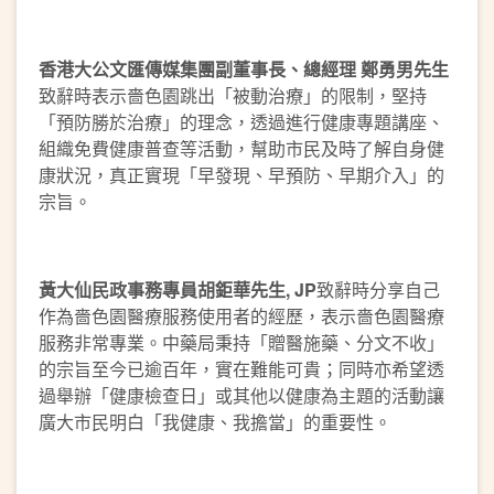
香港大公文匯傳媒集團副董事長、總經理 鄭勇男先生
致辭時表示嗇色園跳出「被動治療」的限制，堅持
「預防勝於治療」的理念，透過進行健康專題講座、
組織免費健康普查等活動，幫助市民及時了解自身健
康狀況，真正實現「早發現、早預防、早期介入」的
宗旨。
黃大仙民政事務專員胡鉅華先生, JP
致辭時分享自己
作為嗇色園醫療服務使用者的經歷，表示嗇色園醫療
服務非常專業。中藥局秉持「贈醫施藥、分文不收」
的宗旨至今已逾百年，實在難能可貴；同時亦希望透
過舉辦「健康檢查日」或其他以健康為主題的活動讓
廣大市民明白「我健康、我擔當」的重要性。