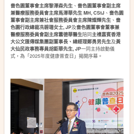
嗇色園董事會主席黎澤森先生
、
嗇色園董事會副主席
兼醫療服務委員會主席馬澤華先生 MH, CStJ
、
嗇色園
董事會副主席兼社會服務委員會主席陳燦輝先生
、
嗇
色園行政總裁冼碧珊女士, JP
及
嗇色園董事會董事兼
醫療服務委員會副主席蕭德華醫生
陪同
主禮嘉賓香港
大公文匯傳媒集團副董事長、總經理鄭勇男先生
及
黃
大仙民政事務專員胡鉅華先生, JP
一同主持啟動儀
式，為「2025年度健康普查日」揭開序幕。