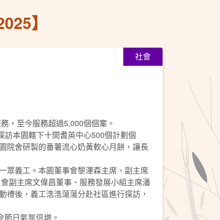
025】
社會
，至今服務超過5,000個個案。
工探訪本園轄下十間耆英中心500個計劃個
園院舍研製的番薯流心奶黃軟心月餅，讓長
一眾義工。本園董事會黎澤森主席、副主席
委員會副主席文偉昌董事、服務發展小組主席潘
動禮後，義工浩浩蕩蕩分赴社區進行探訪，
令節日氣氛倍增。