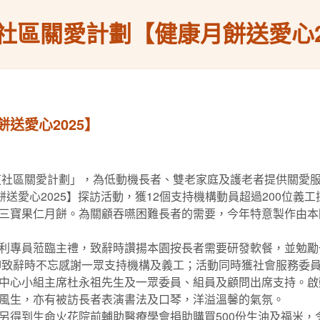
社區關愛計劃【健康月餅送愛心2
送愛心2025】
道社區關愛計劃」，為低動機長者、雙老家庭及護老者提供關愛服務
送愛心2025】探訪活動，獲12個支持機構動員超過200位義
三寶果仁月餅。為關顧吞嚥困難長者的需要，今年特意製作由本
利專員蒞臨主禮，致辭時讚揚本園按長者需要研發軟餐，並勉勵
StJ致辭時不忘感謝一眾支持機構及義工；活動同時獲社會服務
中心小組主席杜永祖先生及一眾委員、組員及顧問出席支持。啟
風生，亦有被訪長者表演書法及口琴，洋溢溫馨的氣氛。
另得到生命火花院前輔助醫療學會捐助購買500份生油及福米，