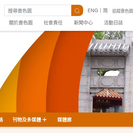
搜尋關鍵字
搜尋
ENG
简
追蹤嗇色園
關於嗇色園
社會責任
新聞中心
活動日誌
格
刊物及多媒體
媒體廊