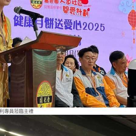
利專員蒞臨主禮