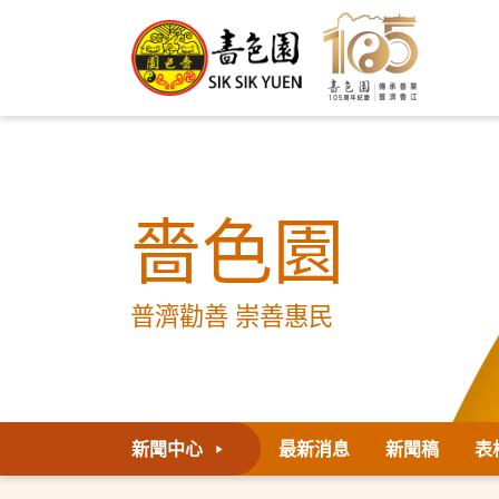
嗇色園
普濟勸善 崇善惠民
新聞中心
最新消息
新聞稿
表