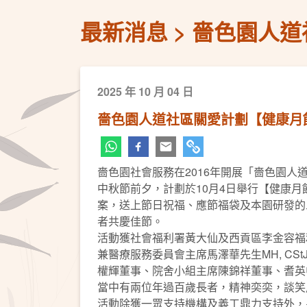
最新消息
嗇色園人道
2025 年 10 月 04 日
嗇色園人道社區關愛計劃【健康月餅
嗇色園社會服務在2016年開展「嗇色園人
中秋節前夕，計劃於10月4日舉行【健康月餅
案，送上節日祝福、應節福袋及本園研發的
者共慶佳節。
活動獲社會福利署黃大仙及西貢區李金容福
兼醫療服務委員會主席馬澤華先生MH, C
權輝董事、院舍小組主席陳錦祥董事、耆英
當中有兩位年過百歲長者，精神奕奕，談笑
活動除獲一眾支持機構及義工鼎力支持外，