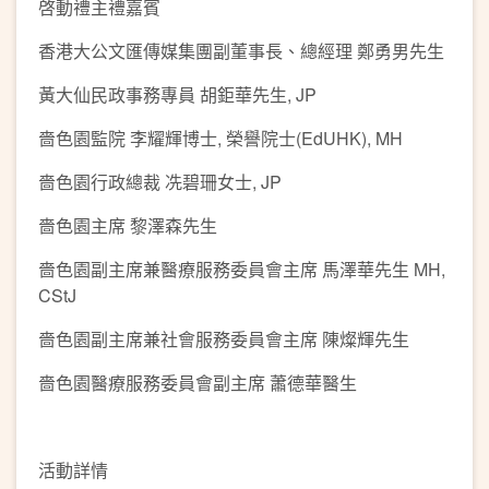
啓動禮主禮嘉賓
香港大公文匯傳媒集團副董事長、總經理 鄭勇男先生
黃大仙民政事務專員 胡鉅華先生, JP
嗇色園監院 李耀輝博士, 榮譽院士(EdUHK), MH
嗇色園行政總裁 冼碧珊女士, JP
嗇色園主席 黎澤森先生
嗇色園副主席兼醫療服務委員會主席 馬澤華先生 MH,
CStJ
嗇色園副主席兼社會服務委員會主席 陳燦輝先生
嗇色園醫療服務委員會副主席 蕭德華醫生
活動詳情