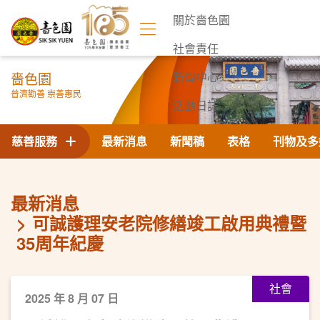
關於嗇色園
社會責任
嗇色園
新聞中心
普濟勸善 崇善惠民
活動日誌
聯絡我們
慈善服務
最新消息
新聞稿
表格
刊物及多
最新消息
可誠護理安老院修繕竣工啟用典禮暨
35周年紀慶
社會
2025 年 8 月 07 日