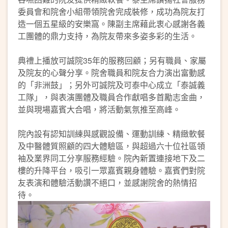
委員會和院舍小組帶領院舍完成裝修，成功為院友打
造一個五星級的安樂窩。陳副主席藉此衷心感謝各義
工團體的鼎力支持，為院友帶來多姿多彩的生活。
典禮上播放可誠院35年的服務回顧；另有職員、家屬
及院友的心聲分享。院舍職員和院友合力演出富動感
的「非洲鼓」；另外可誠院及可泰中心成立「泰誠義
工隊」，與表演團體及職員合作獻唱多首勵志金曲，
並與現場嘉賓大合唱，將活動氣氛推至高峰。
院內設有認知訓練與感觀設備、運動訓練、精緻軟餐
及中醫體質照顧的四大體驗區，與超過六十位社區領
袖及業界同工分享服務經驗。院內新置連接地下及二
樓的升降平台，吸引一眾嘉賓親身體驗。嘉賓們對院
友表演和體驗活動讚不絕口，並感謝院舍的熱情招
待。