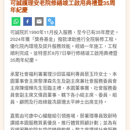
可誠護理安老院修繕竣工啟用典禮暨35周
年紀慶
可誠院於1990年11月投入服務，至今已有35年歷史。
2024年獲「獎券基金」撥款津助進行全院裝修工程，
優化院內環境及提升服務效能。經過一年施工，工程
順利完成，並特意於8月7日舉行修繕竣工啟用典禮暨
35周年紀慶。
承蒙社會福利署署理沙田區福利專員蔡玉玲女士、本
園董事會主席黎澤森先生及副主席兼社會服務委員會
主席陳燦輝先生蒞臨主禮，本園董事團、社會服務委
員會副主席文偉昌董事、轄下各小組主席、委員、組
員、顧問及行政總裁冼碧珊太平紳士出席支持。
嘉賓由可康中心耀龍組引領進場，蔡署理專員致辭時
讚揚本園服務質素優良，推行體質照顧計劃；並為有
吞嚥困難的院友提供精緻軟餐。黎主席讚揚社會服務