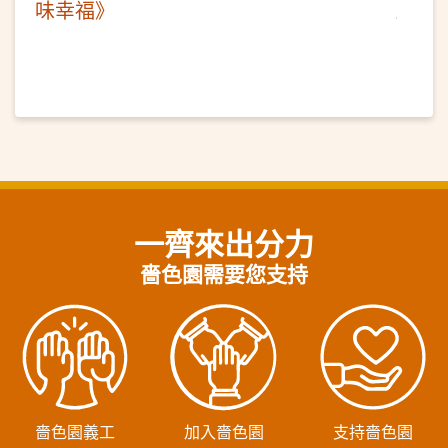
味幸福》
一齊來出分力
嗇色園需要您支持
嗇色園義工
加入嗇色園
支持嗇色園