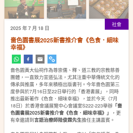
社會
2025 年 7 月 18 日
嗇色園書展2025新書推介會《色食．細味
幸福》
嗇色園黃大仙祠作為尊崇儒、釋、道三教的宗教慈善
團體，一直致力宣道弘法，尤其注重中華傳統文化的
傳承與推廣，多年來積極出版書刊。今年嗇色園第三
度參與於7月16日至22日舉行的「香港書展」，同時
推出最新著作《色食．細味幸福》，並於今天（7月
18日）於香港會議展覽中心會議室S222-223舉辦
「嗇
色園書展2025新書推介會《色食．細味幸福》」
，更
有幸邀請到
言語治療師陸俊霖先生
擔任主講嘉賓。