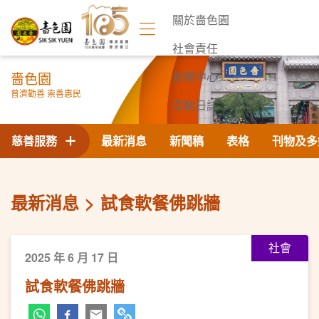
關於嗇色園
社會責任
嗇色園
新聞中心
普濟勸善 崇善惠民
活動日誌
聯絡我們
慈善服務
最新消息
新聞稿
表格
刊物及多
最新消息
試食軟餐佛跳牆
社會
2025 年 6 月 17 日
試食軟餐佛跳牆