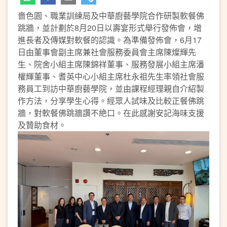
嗇色園、職業訓練局及中華廚藝學院合作研製軟餐佛
跳牆，並計劃於8月20日以壽宴形式舉行發佈會，增
進長者及傳媒對軟餐的認識。為準備發佈會，6月17
日由董事會副主席兼社會服務委員會主席陳燦輝先
生、院舍小組主席陳錦祥董事、服務發展小組主席潘
權輝董事、耆英中心小組主席杜永祖先生率領社會服
務員工到訪中華廚藝學院，並由課程經理親自介紹製
作方法，分享學生心得。經眾人試味及比較正餐佛跳
牆，對軟餐佛跳牆讚不絶口。在此感謝安記海味支援
及贊助食材。