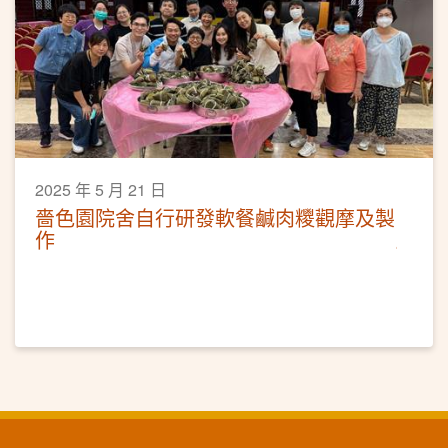
2025 年 5 月 21 日
嗇色園院舍自行研發軟餐鹹肉糭觀摩及製
作