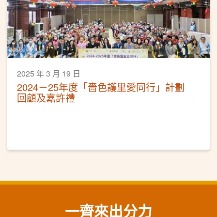
2025 年 3 月 19 日
2024－25年度「嗇色護里愛同行」計劃
回顧及嘉許禮
一齊來出分力