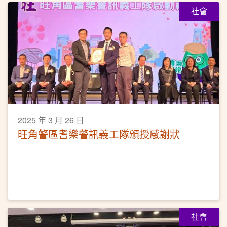
社會
2025 年 3 月 26 日
旺角警區耆樂警訊義工隊頒授感謝狀
社會