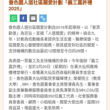
嗇色園人道社區關愛計劃「義工嘉許禮
2025」
嗇色園人道社區關愛計劃自2016年起舉辦，以「普濟
勸善」為宗旨，宣揚「人道關愛」的精神。過去九
年，計劃為低動機長者提供生活支援、醫療保健、社
區關愛及心靈關懷的服務，使其感受到社區的關愛。
支持機構的數目由最初12間增至今日的28間。
為表揚一眾義工及支持機構的參與，今年復辦「義工
嘉許禮」，並於3月20日（星期四）在黃大仙祠鳳鳴
樓禮堂舉行。幸獲黃大仙及西貢福利專員李金容女
士、嗇色園黃大仙祠監院李耀輝博士, 榮譽院士（教育
大學）, MH、嗇色園董事會主席黎澤森先生、董事會
副主席兼醫療服務委員會主席馬澤華先生MH,CStJ蒞
臨主禮，同時得到超過350位義工代表、社會服務委
員會委員、顧問、小組組員、關愛大使出席，筵開33
席盆菜，場面盛大，氣氛熱鬧。