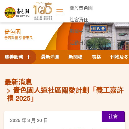
關於嗇色園
社會責任
嗇色園
新聞中心
普濟勸善 崇善惠民
活動日誌
聯絡我們
慈善服務
最新消息
新聞稿
表格
刊物及多
最新消息
嗇色園人道社區關愛計劃「義工嘉許
禮 2025」
社會
2025 年 3 月 20 日