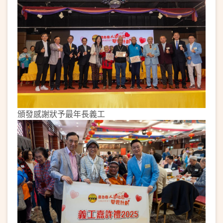
頒發感謝狀予最年長義工