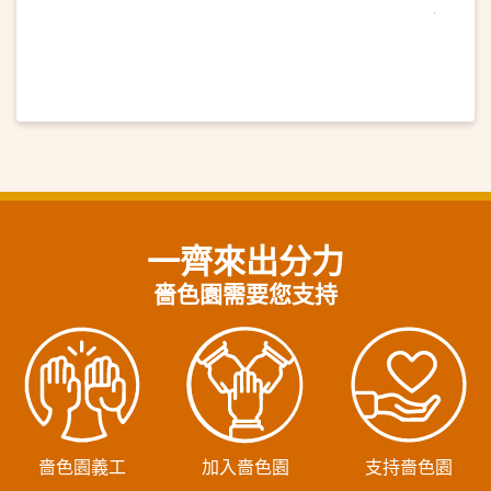
一齊來出分力
嗇色園需要您支持
嗇色園義工
加入嗇色園
支持嗇色園