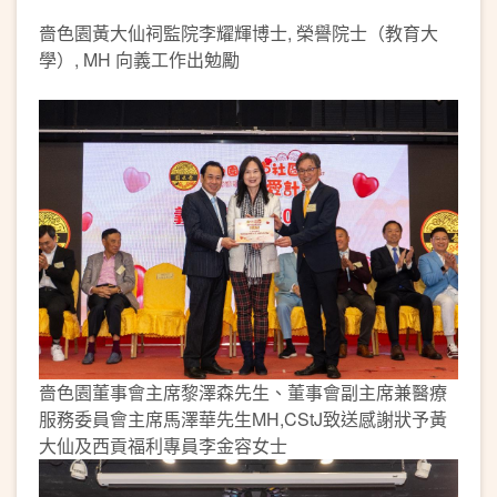
嗇色園黃大仙祠監院李耀輝博士, 榮譽院士（教育大
學）, MH 向義工作出勉勵
嗇色園董事會主席黎澤森先生、董事會副主席兼醫療
服務委員會主席馬澤華先生MH,CStJ致送感謝狀予黃
大仙及西貢福利專員李金容女士