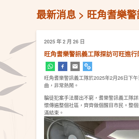
最新消息
旺角耆樂警
2025 年 2 月 26 日
旺角耆樂警訊義工隊探訪可旺進行
旺角耆樂警訊義工隊於2025年2月26日
曲，非常熱鬧。
騙徒犯案手法層出不窮，耆樂警訊義工隊詳
懷傳遍整個社區，齊齊做個醒目市民。整個
滿結束。