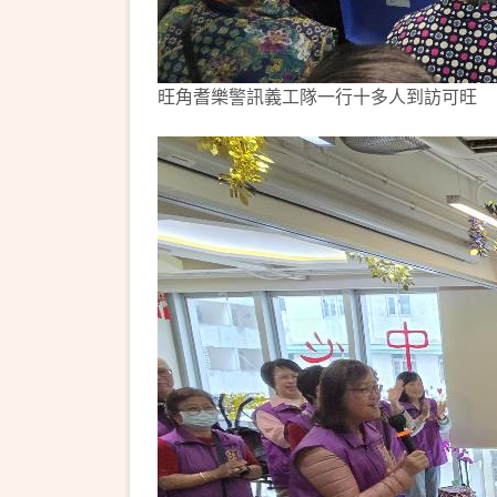
旺角耆樂警訊義工隊一行十多人到訪可旺