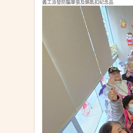
義工派發防騙單張及鎖匙扣紀念品