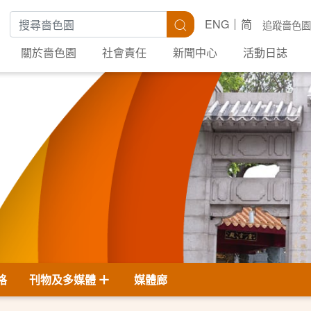
搜尋關鍵字
搜尋
ENG
简
追蹤嗇色園
關於嗇色園
社會責任
新聞中心
活動日誌
格
刊物及多媒體
媒體廊