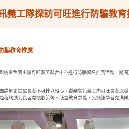
訊義工隊探訪可旺進行防騙教育
防騙教育推廣
下午到訪嗇色園主辦可旺耆英鄰舍中心進行防騙資訊推廣活動，期
盡講解更提醒長者不可掉以輕心。耆樂警訊義工向可旺長者派發
過程均聽到長者開懷歡笑聲。既富教育意義，又能讓學習充滿樂