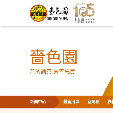
嗇色園
普濟勸善 崇善惠民
新聞中心
最新消息
新聞稿
表