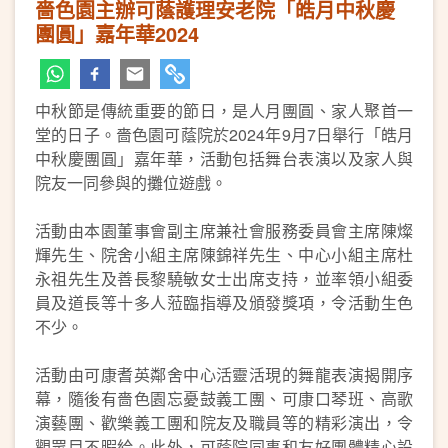
嗇色園主辦可蔭護理安老院「皓月中秋慶
團圓」嘉年華2024
中秋節是傳統重要的節日，是人月團圓、家人聚首一
堂的日子。嗇色園可蔭院於2024年9月7日舉行「皓月
中秋慶團圓」嘉年華，活動包括舞台表演以及家人與
院友一同參與的攤位遊戲。
活動由本園董事會副主席兼社會服務委員會主席陳燦
輝先生、院舍小組主席陳錦祥先生、中心小組主席杜
永祖先生及善長黎驍敏女士出席支持，並率領小組委
員及道長等十多人蒞臨指導及頒發獎項，令活動生色
不少。
活動由可康耆英鄰舍中心活靈活現的舞龍表演揭開序
幕，隨後有嗇色園忘憂鼓義工團、可康口琴班、高歌
演藝團、歡樂義工團和院友及職員等的精彩演出，令
觀眾目不暇給。此外，可蔭院同事和友好團體精心設