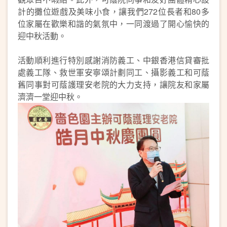
計的攤位遊戲及美味小食，讓我們272位長者和80多
位家屬在歡樂和諧的氣氛中，一同渡過了開心愉快的
迎中秋活動。
活動順利進行特別感謝消防義工、中銀香港信貸審批
處義工隊、救世軍安寧頌計劃同工、攝影義工和可蔭
舊同事對可蔭護理安老院的大力支持，讓院友和家屬
濟濟一堂迎中秋。