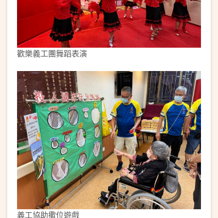
歡樂義工團舞蹈表演
義工協助擹位遊戲