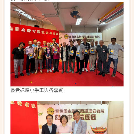
長者送贈小手工與各嘉賓