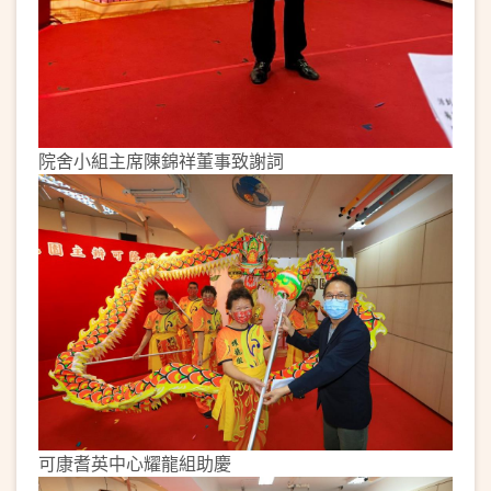
院舍小組主席陳錦祥董事致謝詞
可康耆英中心耀龍組助慶