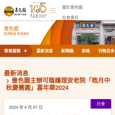
關於嗇色園
社會責任
嗇色園
新聞中心
普濟勸善 崇善惠民
活動日誌
聯絡我們
慈善服務
最新消息
新聞稿
表格
刊物及多
最新消息
嗇色園主辦可蔭護理安老院「皓月中
秋慶團圓」嘉年華2024
社會
2024 年 9 月 07 日