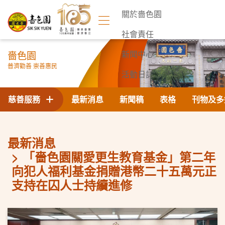
關於嗇色園
社會責任
嗇色園
新聞中心
普濟勸善 崇善惠民
活動日誌
聯絡我們
慈善服務
最新消息
新聞稿
表格
刊物及多
最新消息
「嗇色園關愛更生教育基金」第二年
向犯人福利基金捐贈港幣二十五萬元正
支持在囚人士持續進修