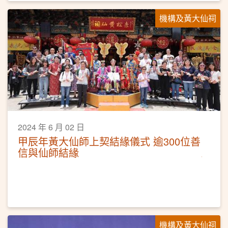
機構及黃大仙祠
2024 年 6 月 02 日
甲辰年黃大仙師上契結緣儀式 逾300位善
信與仙師結緣
機構及黃大仙祠