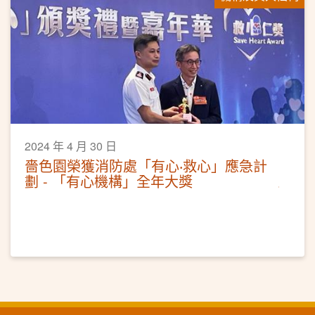
2024 年 4 月 30 日
嗇色園榮獲消防處「有心‧救心」應急計
劃 - 「有心機構」全年大獎