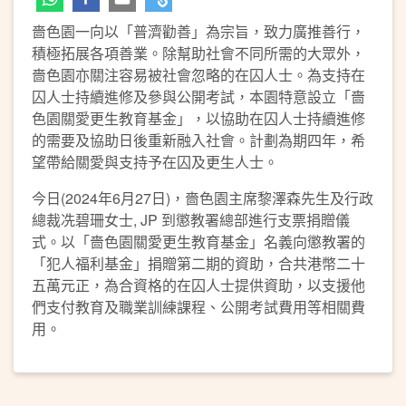
嗇色園一向以「普濟勸善」為宗旨，致力廣推善行，
積極拓展各項善業。除幫助社會不同所需的大眾外，
嗇色園亦關注容易被社會忽略的在囚人士。為支持在
囚人士持續進修及參與公開考試，本園特意設立「嗇
色園關愛更生教育基金」，以協助在囚人士持續進修
的需要及協助日後重新融入社會。計劃為期四年，希
望帶給關愛與支持予在囚及更生人士。
今日(2024年6月27日)，嗇色園主席黎澤森先生及行政
總裁冼碧珊女士, JP 到懲教署總部進行支票捐贈儀
式。以「嗇色園關愛更生教育基金」名義向懲教署的
「犯人福利基金」捐贈第二期的資助，合共港幣二十
五萬元正，為合資格的在囚人士提供資助，以支援他
們支付教育及職業訓練課程、公開考試費用等相關費
用。