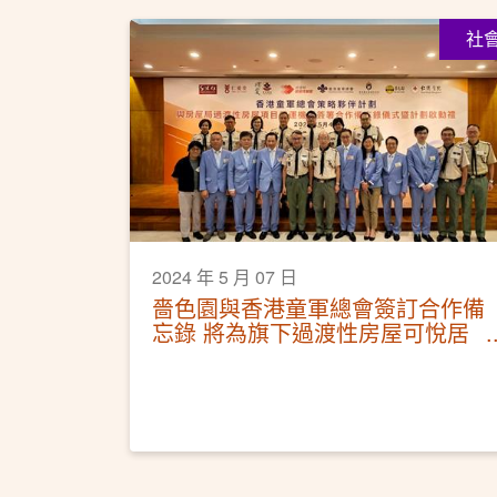
社
2024 年 5 月 07 日
嗇色園與香港童軍總會簽訂合作備
忘錄 將為旗下過渡性房屋可悅居
開辦童軍旅團活動