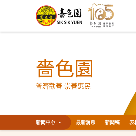
嗇色園
普濟勸善 崇善惠民
新聞中心
最新消息
新聞稿
表