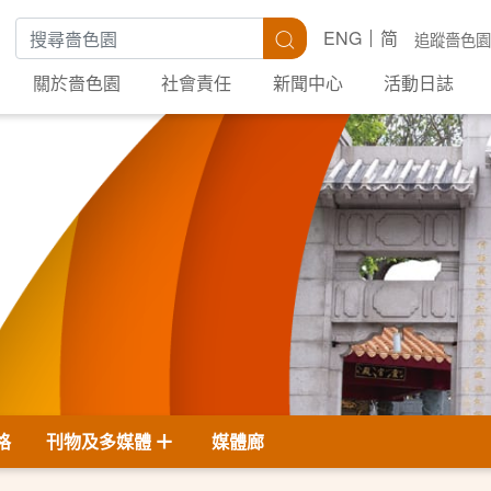
搜尋關鍵字
搜尋
ENG
简
追蹤嗇色園
關於嗇色園
社會責任
新聞中心
活動日誌
格
刊物及多媒體
媒體廊