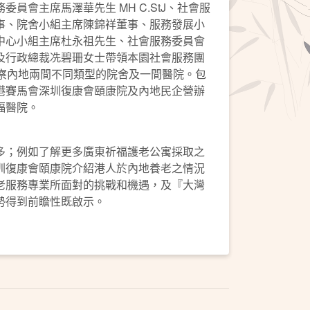
員會主席馬澤華先生 MH C.StJ、社會服
事、院舍小組主席陳錦祥董事、服務發展小
中心小組主席杜永祖先生、社會服務委員會
及行政總裁冼碧珊女士帶領本園社會服務團
考察內地兩間不同類型的院舍及一間醫院。包
港賽馬會深圳復康會頤康院及內地民企營辦
福醫院。
多；例如了解更多廣東祈福護老公寓採取之
圳復康會頤康院介紹港人於內地養老之情況
老服務專業所面對的挑戰和機遇，及『大灣
勢得到前瞻性既啟示。