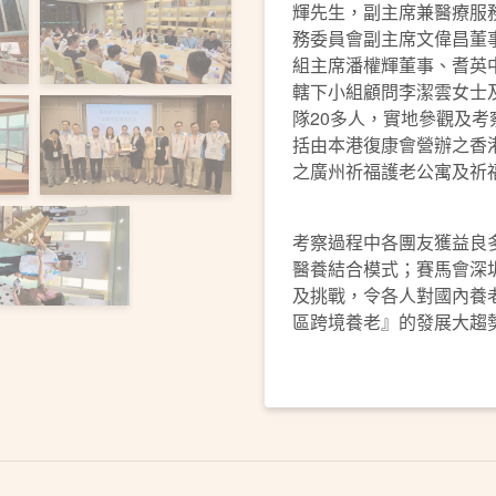
輝先生，副主席兼醫療服務委
務委員會副主席文偉昌董
組主席潘權輝董事、耆英
轄下小組顧問李潔雲女士
隊20多人，實地參觀及
括由本港復康會營辦之香
之廣州祈福護老公寓及祈
考察過程中各團友獲益良
醫養結合模式；賽馬會深
及挑戰，令各人對國內養
區跨境養老』的發展大趨