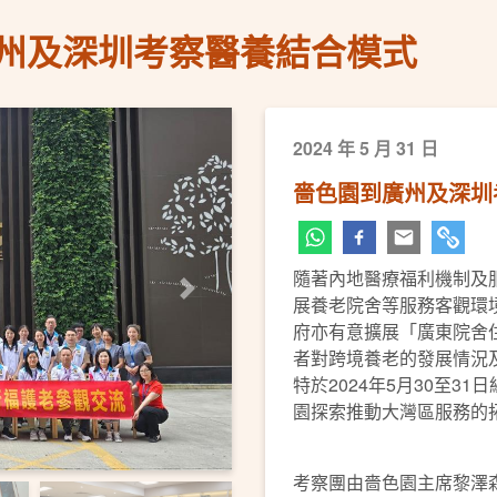
州及深圳考察醫養結合模式
2024 年 5 月 31 日
嗇色園到廣州及深圳
隨著內地醫療福利機制及
下一頁
展養老院舍等服務客觀環
府亦有意擴展「廣東院舍
者對跨境養老的發展情況
特於2024年5月30至3
園探索推動大灣區服務的
考察團由嗇色園主席黎澤