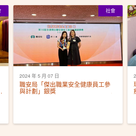
會
社會
2024 年 5 月 07 日
職安局「傑出職業安全健康員工參
與計劃」銀獎