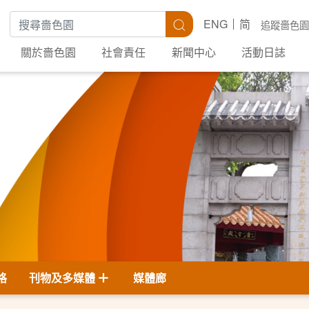
搜尋關鍵字
搜尋
ENG
简
追蹤嗇色園
關於嗇色園
社會責任
新聞中心
活動日誌
格
刊物及多媒體
媒體廊