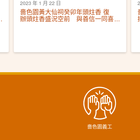
2023 年 1 月 22 日
嗇色園黃大仙祠癸卯年頭炷香 復
辦頭炷香盛況空前 與善信一同喜
迎兔年
嗇色園義工