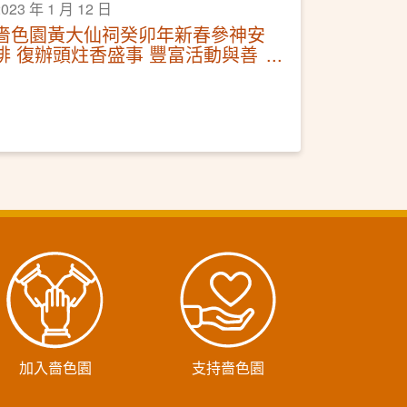
2023 年 1 月 12 日
嗇色園黃大仙祠癸卯年新春參神安
排 復辦頭炷香盛事 豐富活動與善
信同慶兔年
加入嗇色園
支持嗇色園