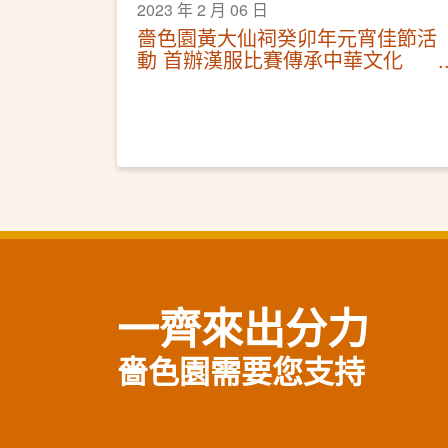
2023 年 2 月 06 日
嗇色園黃大仙祠癸卯年元宵佳節活
動 首辦漢服比賽傳承中華文化
市民絡繹不絕夜遊大仙祠
一齊來出分力
嗇色園需要您支持