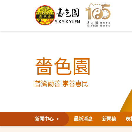
嗇色園
普濟勸善 崇善惠民
新聞中心
最新消息
新聞稿
表