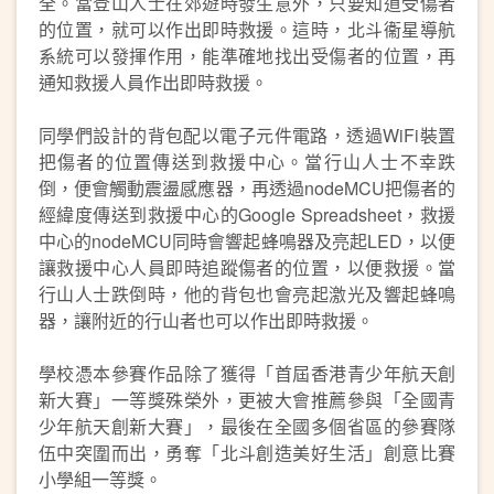
全。當登山人士在郊遊時發生意外，只要知道受傷者
的位置，就可以作出即時救援。這時，北斗衞星導航
系統可以發揮作用，能準確地找出受傷者的位置，再
通知救援人員作出即時救援。
同學們設計的背包配以電子元件電路，透過WiFi裝置
把傷者的位置傳送到救援中心。當行山人士不幸跌
倒，便會觸動震盪感應器，再透過nodeMCU把傷者的
經緯度傳送到救援中心的Google Spreadsheet，救援
中心的nodeMCU同時會響起蜂鳴器及亮起LED，以便
讓救援中心人員即時追蹤傷者的位置，以便救援。當
行山人士跌倒時，他的背包也會亮起激光及響起蜂鳴
器，讓附近的行山者也可以作出即時救援。
學校憑本參賽作品除了獲得「首屆香港青少年航天創
新大賽」一等獎殊榮外，更被大會推薦參與「全國青
少年航天創新大賽」，最後在全國多個省區的參賽隊
伍中突圍而出，勇奪「北斗創造美好生活」創意比賽
小學組一等獎。