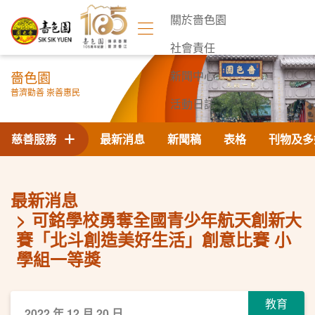
關於嗇色園
社會責任
嗇色園
新聞中心
普濟勸善 崇善惠民
活動日誌
聯絡我們
慈善服務
最新消息
新聞稿
表格
刊物及多
最新消息
可銘學校勇奪全國青少年航天創新大
賽「北斗創造美好生活」創意比賽 小
學組一等獎
教育
2022 年 12 月 20 日