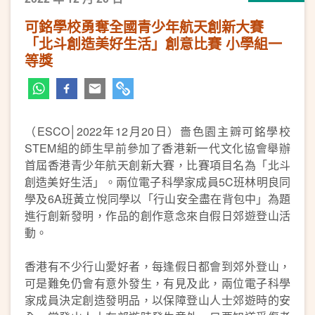
可銘學校勇奪全國青少年航天創新大賽
「北斗創造美好生活」創意比賽 小學組一
等獎
（ESCO│2022年12月20日）嗇色園主辧可銘學校
STEM組的師生早前參加了香港新一代文化協會舉辦
首屆香港青少年航天創新大賽，比賽項目名為「北斗
創造美好生活」。兩位電子科學家成員5C班林明良同
學及6A班黃立悅同學以「行山安全盡在背包中」為題
進行創新發明，作品的創作意念來自假日郊遊登山活
動。
香港有不少行山愛好者，每逢假日都會到郊外登山，
可是難免仍會有意外發生，有見及此，兩位電子科學
家成員決定創造發明品，以保障登山人士郊遊時的安