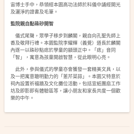
宙博士手中，恭領經本園高功法師於科儀中誦經開光
及灑淨的證書及毛筆。
監院親自點硃砂開智
儀式尾聲，眾學子移步到麟閣，親自向孔聖先師上
香及敬拜行禮。本園監院李耀輝（義覺）道長於麟閣
內逐一以硃砂點痣於學童的額頭正中。「痣」音同
「智」，寓意為孩童開啟智慧，從此眼明心亮。
此外，參與儀式的學童亦會獲發一套精美文具，以
及一把寓意聰明勤力的「蔥芹菜蒜」。本園又特意於
祠內設置祈福牆及文化攤位活動，包括宣紙團扇工作
坊及即影即有體驗區等，讓小朋友和家長共度一個歡
樂的中午。