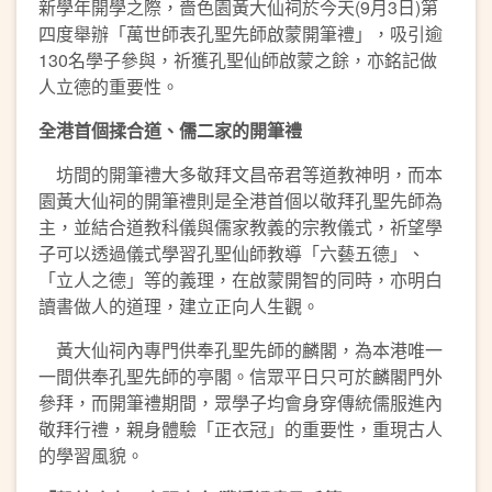
新學年開學之際，嗇色園黃大仙祠於今天(9月3日)第
四度舉辦「萬世師表孔聖先師啟蒙開筆禮」，吸引逾
130名學子參與，祈獲孔聖仙師啟蒙之餘，亦銘記做
人立德的重要性。
全港首個揉合道、儒二家的開筆禮
坊間的開筆禮大多敬拜文昌帝君等道教神明，而本
園黃大仙祠的開筆禮則是全港首個以敬拜孔聖先師為
主，並結合道教科儀與儒家教義的宗教儀式，祈望學
子可以透過儀式學習孔聖仙師教導「六藝五德」、
「立人之德」等的義理，在啟蒙開智的同時，亦明白
讀書做人的道理，建立正向人生觀。
黃大仙祠內專門供奉孔聖先師的麟閣，為本港唯一
一間供奉孔聖先師的亭閣。信眾平日只可於麟閣門外
參拜，而開筆禮期間，眾學子均會身穿傳統儒服進內
敬拜行禮，親身體驗「正衣冠」的重要性，重現古人
的學習風貌。