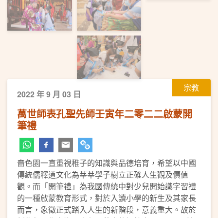
宗教
2022 年 9 月 03 日
萬世師表孔聖先師壬寅年二零二二啟蒙開
筆禮
嗇色園一直重視稚子的知識與品德培育，希望以中國
傳統儒釋道文化為莘莘學子樹立正確人生觀及價值
觀。而「開筆禮」為我國傳統中對少兒開始識字習禮
的一種啟蒙教育形式，對於入讀小學的新生及其家長
而言，象徵正式踏入人生的新階段，意義重大。故於