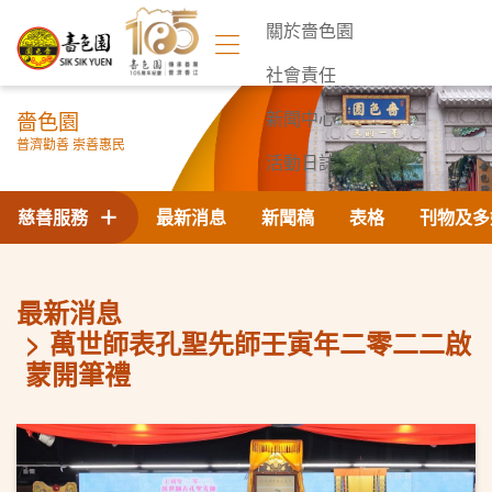
關於嗇色園
社會責任
嗇色園
新聞中心
普濟勸善 崇善惠民
活動日誌
聯絡我們
慈善服務
最新消息
新聞稿
表格
刊物及多
最新消息
萬世師表孔聖先師壬寅年二零二二啟
蒙開筆禮