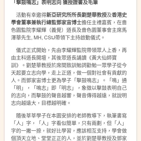
「撃鼓鳴志」表明志向 獲授證書及毛筆
活動有幸邀得
新亞研究所所長劉楚華教授
及
香港史
學會董事兼執行總監鄧家宙博士
擔任主禮嘉賓，在嗇
色園監院李耀輝（義覺）道長及嗇色園董事會主席馬
澤華先生, MH, CStJ帶領下主持啟動儀式。
儀式正式開始，先由李耀輝監院帶領眾人上香，再
由主科道長開壇，其後眾道長誦讀《黃大仙師寶
訓》。劉楚華教授於席間致訓勉詞勸勉一眾學子從今
天起要立志向學，走上正道，做一個對社會有貢獻的
人。而鄧家宙博士更為學子「擊鼓鳴志」。「鳴」通
「明」，「鳴志」即「明志」，象徵以擊鼓表明自己
的志向，而擊鼓的聲音越響，聲音傳得越遠，就說明
志向越遠大，目標越明確。
隨後莘莘學子在本園安排的老師教導下，執筆書寫
「人」字，「人」字看似簡單，只有兩劃，但「人」
字的一撇一捺，就好比學習，應該相互支持，學會做
個頂天立地、堂堂正正的人，並於劉楚華教授及鄧家