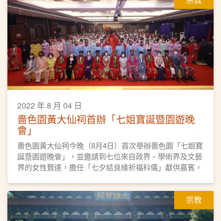
2022 年 8 月 04 日
嗇色園黃大仙祠首辦「七姐寶誕暨園遊晚
會」
嗇色園黃大仙祠今晚（8月4日）首次舉辦嗇色園「七姐寶
誕暨園遊晚會」，並邀請到七位來自政界、學術界及文藝
界的女性賢達，擔任「七夕結良緣祈福科儀」獻供嘉賓，
科儀亦吸引近二百位女性身穿傳統華服參與，冀願姻緣和
順。
宗教