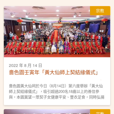
宗教
2022 年 8 月 14 日
嗇色園壬寅年「黃大仙師上契結緣儀式」
嗇色園黃大仙祠於今日（8月14日）第六度舉辦「黃大仙
師上契結緣儀式」，吸引超過200名18歲以上的善信參
與，本園冀望一眾契子女健康平安、豐衣足食，同時弘揚
黃大仙信仰的教義和文化。
宗教