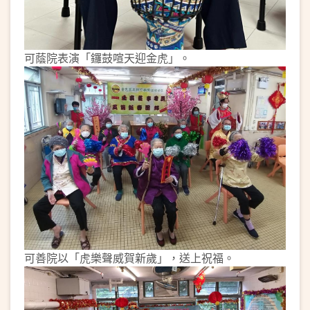
可蔭院表演「鑼鼓喧天迎金虎」。
可善院以「虎樂聲威賀新歲」，送上祝福。