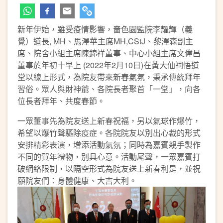
新年伊始，雖受疫情影響，嗇色園監院李耀輝（義
覺）道長, MH、馬澤華主席MH,CStJ、黎澤森副主
席、院舍小組主席陳錦祥董事、中心小組主席文偉昌
董事於年初十早上 (2022年2月10日)在黃大仙祠悟道
堂以線上形式，為院友帶來新春氣氛，秉承傳統拜年
習俗。眾人與財神爺、各院長者聚首「一堂」，向各
位長者拜年、共度春節。
一眾董事先為院友送上新春祝福，另以氣球作爆竹，
希望以爆竹聲驅除疫症。各院院友以別出心裁的形式
安排精彩表演，增添活動氣氛；同時為嘉賓親手製作
不同的賀年禮物，別具心意。活動尾聲，一眾嘉賓打
破網絡限制，以隔空形式為院友送上新春利是，並祝
願院友們：身體健康、大吉大利。