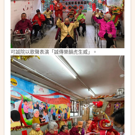
可誠院以歌聲表演「誠傳樂韻虎生威」。