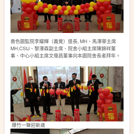
嗇色園監院李耀輝（義覺）道長, MH、馬澤華主席
MH,CStJ、黎澤森副主席、院舍小組主席陳錦祥董
事、中心小組主席文偉昌董事向本園院舍長者拜年。
爆竹一聲迎新歲