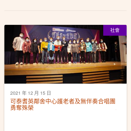
社會
2021 年 12 月 15 日
可泰耆英鄰舍中心護老者及無伴奏合唱團
勇奪殊榮