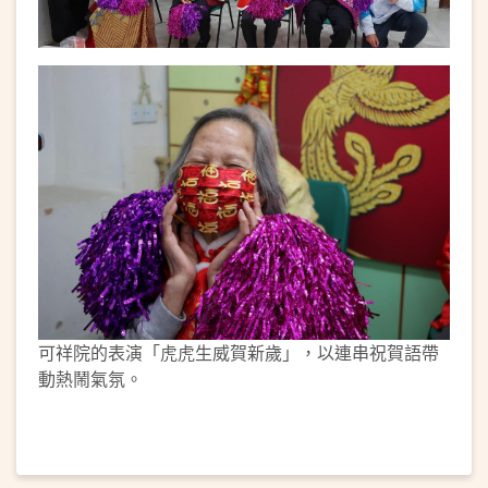
可祥院的表演「虎虎生威賀新歲」，以連串祝賀語帶
動熱鬧氣氛。