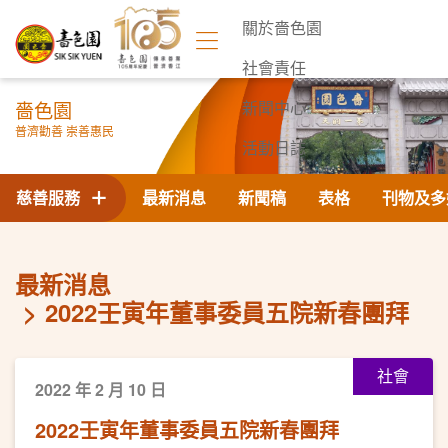
關於嗇色園
社會責任
嗇色園
新聞中心
普濟勸善 崇善惠民
活動日誌
聯絡我們
慈善服務
最新消息
新聞稿
表格
刊物及多
最新消息
2022壬寅年董事委員五院新春團拜
社會
2022 年 2 月 10 日
2022壬寅年董事委員五院新春團拜