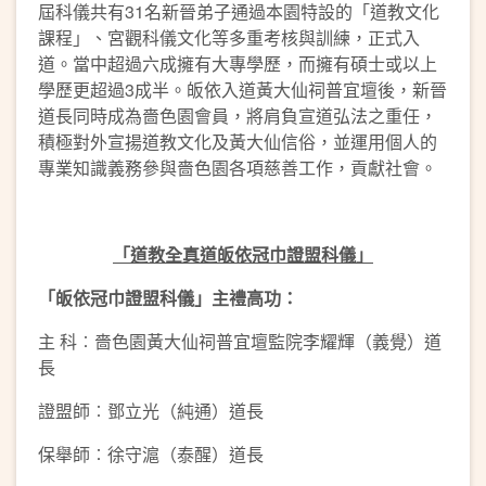
屆科儀共有31名新晉弟子通過本園特設的「道教文化
課程」、宮觀科儀文化等多重考核與訓練，正式入
道。當中超過六成擁有大專學歷，而擁有碩士或以上
學歷更超過3成半。皈依入道黃大仙祠普宜壇後，新晉
道長同時成為嗇色園會員，將肩負宣道弘法之重任，
積極對外宣揚道教文化及黃大仙信俗，並運用個人的
專業知識義務參與嗇色園各項慈善工作，貢獻社會。
「道教全真道皈依冠巾證盟科儀」
「皈依冠巾證盟科儀」主禮高功：
主 科︰嗇色園黃大仙祠普宜壇監院李耀輝（義覺）道
長
證盟師︰鄧立光（純通）道長
保舉師︰徐守滬（泰醒）道長