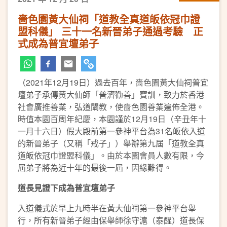
嗇色園黃大仙祠「道教全真道皈依冠巾證
盟科儀」 三十一名新晉弟子通過考驗 正
式成為普宜壇弟子
（2021年12月19日）過去百年，嗇色園黃大仙祠普宜
壇弟子承傳黃大仙師「普濟勸善」寶訓，致力於香港
社會廣推善業，弘道闡教，使嗇色園善業遍佈全港。
時值本園百周年紀慶，本園謹於12月19日（辛丑年十
一月十六日）假大殿前第一參神平台為31名皈依入道
的新晉弟子（又稱「戒子」）舉辦第九屆「道教全真
道皈依冠巾證盟科儀」。由於本園會員人數有限，今
屆弟子將為近十年的最後一屆，因緣難得。
道長見證下成為普宜壇弟子
入道儀式於早上九時半在黃大仙祠第一參神平台舉
行，所有新晉弟子經由保舉師徐守滬（泰醒）道長保