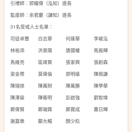
引禮師︰郭耀偉（泓知）道長
監度師︰余君慶（謙知）道長
31名受戒人士名單：
司徒卓豐
白志華
何達華
李峻泓
林裕添
洪景陽
唐國權
馬振輝
馬維亮
區煒賢
張家興
張創森
梁金帶
莫偉倫
郭明遠
陳佩謙
陳瑞祿
陳萬財
陳萬勝
陳學華
陳澤燊
陳衞明
彭啟強
劉智煒
鄭偉賢
鄭端霖
鄭寶成
蕭日輝
謝嘉樂
鄺允暢
顏少彪