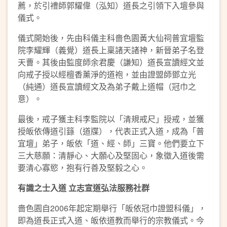
薦，於引禮師郭耀偉（泓知）道長之引領下入壇參與
儀式。
儀式開始後，先由科儀主科嗇色園黃大仙祠普宜壇監
院李耀輝（義覺）道長上稟諸天諸神，新晉弟子名登
天曹。其後由監度師余君慶（謙知）道長宣讀經文並
向戒子授以經檀香薰淨的道袍，並由證盟師鄧立光
（純通）道長宣讀經文及為弟子戴上道帽（冠巾之
意）。
最後，戒子獲主科李監院以「清規戒尺」授戒，並獲
授皈依傳道引籙（道牒），代表正式入道，成為「普
宜壇」弟子，皈依「道、經、師」三寶。他們要立下
三大慈願：清靜心、大願心及堅固心，象徵入道後需
要清心寡慾，抱有行善及堅毅之心。
有識之士入道
立志
宣道弘法
服務社群
嗇色園自2006年起定期舉行「皈依冠巾證盟科儀」，
即為道長正式入道、皈依道教而舉行的宗教儀式。今