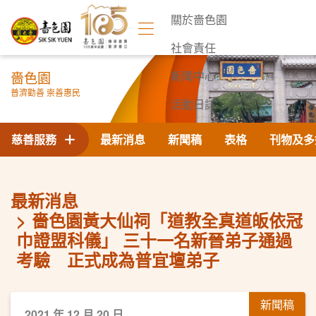
關於嗇色園
社會責任
嗇色園
新聞中心
普濟勸善 崇善惠民
活動日誌
聯絡我們
慈善服務
最新消息
新聞稿
表格
刊物及多
最新消息
嗇色園黃大仙祠「道教全真道皈依冠
巾證盟科儀」 三十一名新晉弟子通過
考驗 正式成為普宜壇弟子
新聞稿
2021 年 12 月 20 日