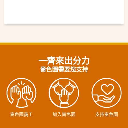
一齊來出分力
嗇色園需要您支持
嗇色園義工
加入嗇色園
支持嗇色園