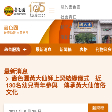
關於嗇色園
社會責任
嗇色園
新聞中心
普濟勸善 崇善惠民
活動日誌
聯絡我們
慈善服務
最新消息
新聞稿
表格
刊物及多
最新消息
嗇色園黃大仙師上契結緣儀式 近
130名幼兒青年參與 傳承黃大仙信俗
文化
新聞稿
2021 年 8 月 29 日