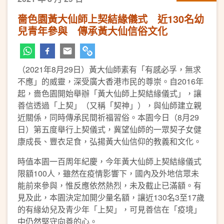
嗇色園黃大仙師上契結緣儀式 近130名幼
兒青年參與 傳承黃大仙信俗文化
（2021年8月29日）黃大仙師素有「有感必孚，無求
不應」的威靈，深受廣大香港市民的尊崇。自2016年
起，嗇色園開始舉辦「黃大仙師上契結緣儀式」，讓
善信透過「上契」（又稱「契神」），與仙師建立親
近關係，同時傳承民間祈福習俗。本園今日（8月29
日）第五度舉行上契儀式，冀望仙師的一眾契子女健
康成長、豐衣足食，弘揚黃大仙信仰的教義和文化。
時值本園一百周年紀慶，今年黃大仙師上契結緣儀式
限額100人，雖然在疫情影響下，國內及外地信眾未
能前來參與，惟反應依然熱烈，未及截止已滿額。有
見及此，本園決定加開少量名額，讓近130名3至17歲
的有緣幼兒及青少年「上契」，可見善信在「疫境」
中仍然堅守向善的心。