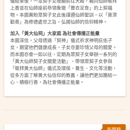
儀結束後，一眾契子女陸續前往大殿，親向仙師敬拜
上香並在仙師座前恭領象徵「豐衣足食」的上契福
物。本園冀盼眾契子女此後謹遵仙師聖訓，以「普濟
勸善」為修德處世之旨，弘揚仙師的信仰精神。
加入「黃大仙祠」大家庭 為社會傳播正能量
本園深信，父母透過「契神」儀式祈求神明庇佑子
女，期望他們健康成長，子女亦要珍惜父母的關愛。
而本園亦會一如以往，定期為眾契子女舉辦一系列的
「黃大仙師契子女關愛活動」，帶領眾契子女參與
「敬拜黄大仙師」儀式及環保、養生、文化等活動，
從多方面了解黄大仙信仰的教義，讓他們更加團結一
心、積極行善，為社會傳播正能量。
新聞稿