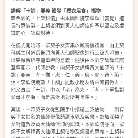
講解「十訓」要義 頒發「豐衣足食」福物
嗇色園的「上契科儀」由本園監院李耀輝（義覺）道
長特意編製，上契者須對黃大仙師信仰予以堅定及虔
誠的心，認真對待。
在儀式開始時，眾契子女齊集於鳳鳴樓禮堂，由上契
科儀主科道長帶領向黃大仙師聖像進行三跪九叩禮，
以突顯傳統尊道重禮的意義。隨後由本園李耀輝監院
登壇開示，代師說教，向契子女講解黃大仙師的「十
訓」要義：孝、悌、忠、仁、義、廉、恥、禮、節、
信。李監院期望「十訓」能教小朋友將來如何做人，
他又直言「十訓」中以「孝」為先，「孝，不單指對
父母才孝順，而是廣泛地對所有長輩。」
其後，一眾契子女從監院手中接過上契信物——刻有
契子女姓名的仙師聖像葫蘆玉珮及契書。為加深契子
女對道教及黃大仙師信仰的認識，本園監院亦向一眾
契子女解釋黃大仙師上契信物及契書的意義。上契科