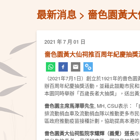
最新消息
嗇色園黃大
2021 年 7 月 01 日
嗇色園黃大仙祠推百周年紀慶抽獎
（2021年7月1日）創立於1921年的
辦百周年紀慶抽獎活動，並藉此鼓勵市民和
本園同時舉辦「百歲長者大抽獎」，送出黃大
嗇色園主席馬澤華先生
, MH, CSt
排流動捐血車及流動捐血隊以推動更多市民
區政府推動疫苗接種計劃，協助提高本港的
嗇色園黃大仙祠監院李耀輝（義覺）道長
亦