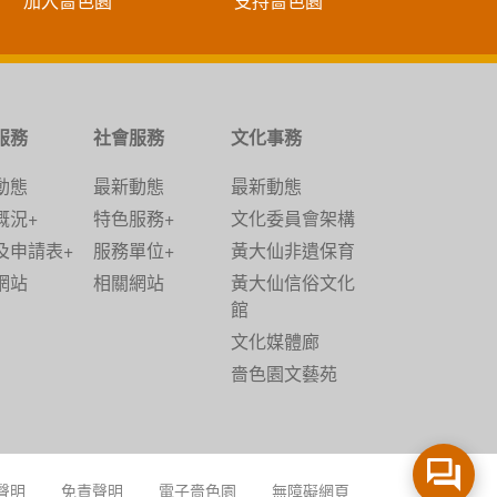
加入嗇色園
支持嗇色園
服務
社會服務
文化事務
動態
最新動態
最新動態
概況+
特色服務+
文化委員會架構
及申請表+
服務單位+
黃大仙非遺保育
網站
相關網站
黃大仙信俗文化
館
文化媒體廊
嗇色園文藝苑
聲明
免責聲明
電子嗇色園
無障礙網頁