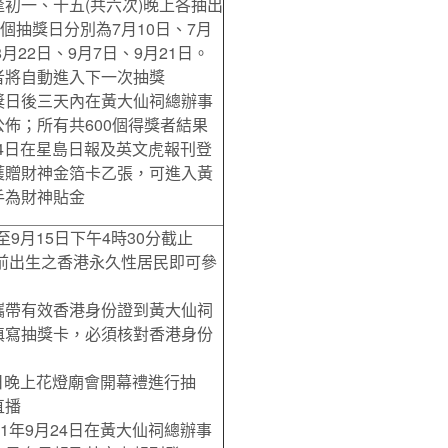
初一、十五(共六次)晚上各抽出
六個抽獎日分別為7月10日、7月
8月22日、9月7日、9月21日。
者將自動進入下一次抽獎
獎日後三天內在黃大仙祠總辦事
佈；所有共600個得獎者結果
月24日在星島日報及英文虎報刊登
獲贈財神金箔卡乙張，可進入黃
手為財神貼金
日至9月15日下午4時30分截止
以前出生之香港永久性居民即可參
攜帶有效香港身份證到黃大仙祠
填寫抽獎卡，必須核對香港身份
17日晚上花燈廟會開幕禮進行抽
直播
21年9月24日在黃大仙祠總辦事