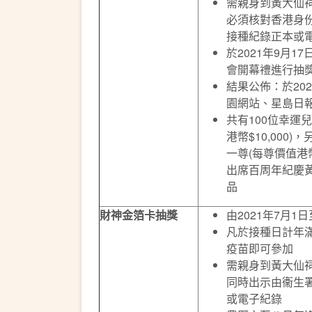
需親身到黃大仙
必須核對香港身
接種紀錄正本或
於2021年9月
會開幕禮進行抽
結果公佈：於20
園網站、星島日
共有100位幸運
港幣$10,000
一尊(每尊價值港幣
出席百周年紀慶
品
財神金箔卡抽獎
由2021年7月1
凡於接種日計年滿
疫苗即可參加
需親身到黃大仙
同時出示由衞生
或電子紀錄