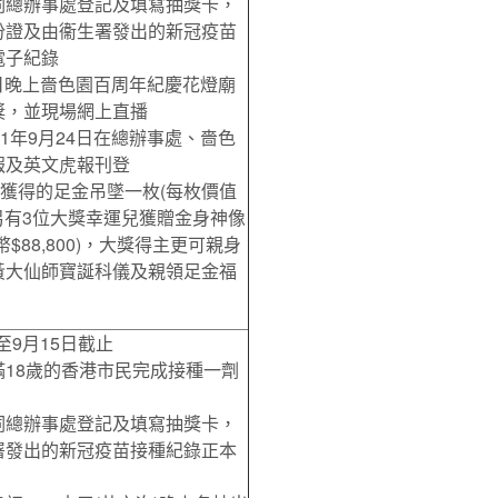
祠總辦事處登記及填寫抽獎卡，
份證及由衞生署發出的新冠疫苗
電子紀錄
17日晚上嗇色園百周年紀慶花燈廟
獎，並現場網上直播
21年9月24日在總辦事處、嗇色
報及英文虎報刊登
兒獲得的足金吊墜一枚(每枚價值
)，另有3位大獎幸運兒獲贈金身神像
$88,800)，大獎得主更可親身
黃大仙師寶誕科儀及親領足金福
日至9月15日截止
18歲的香港市民完成接種一劑
祠總辦事處登記及填寫抽獎卡，
署發出的新冠疫苗接種紀錄正本