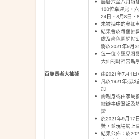
農曆六至八月每逢
100位幸運兒。
24日、8月8日、
未被抽中的參加
結果會於每個抽
處及嗇色園網站公
將於2021年9
每一位幸運兒將
大仙祠財神宮親
百歲長者大抽獎
由2021年7月1
凡於1921年或
加
需親身或由家屬
總辦事處登記及
證
於2021年9月
獎，並現場網上
結果公佈：於20