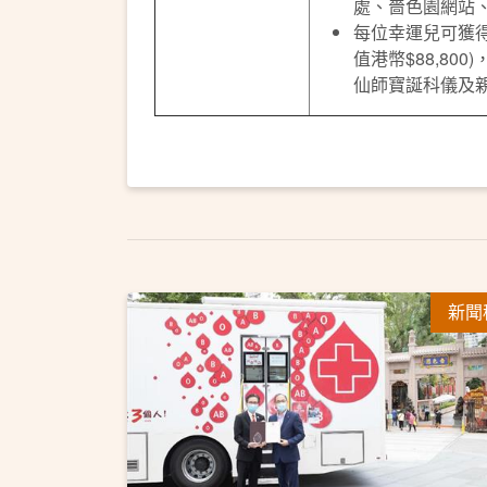
處、嗇色園網站
每位幸運兒可獲
值港幣$88,80
仙師寶誕科儀及
新聞