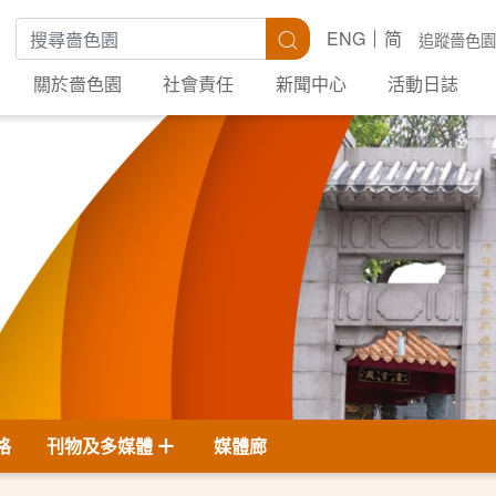
搜尋關鍵字
搜尋
ENG
简
追蹤嗇色園
關於嗇色園
社會責任
新聞中心
活動日誌
格
刊物及多媒體
媒體廊