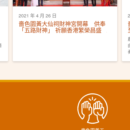
2021 年 4 月 26 日
嗇色園黃大仙祠財神宮開幕 供奉
「五路財神」 祈願香港繁榮昌盛
嗇
。