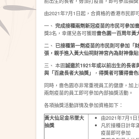
前出生的長者，毋須打疫苗，即可參加抽獎
由2021年7月1日起，合資格的香港市民
一、
完成接種兩劑新冠疫苗的市民可參加
獎3名，幸運兒各可獲贈
嗇色園一百周年黃
二、
已接種第一劑疫苗的市民則可參加「
張
，親手進入黃大仙祠財神宮內為財神像貼
三、 本園
誠邀於
1921
年或以前出生的長者
與「百歲長者大抽獎」
，
得獎者可獲得嗇色
同時，嗇色園亦非常重視員工的健康，加上
兩劑疫苗的員工即可參加內部抽獎活動。
各項抽獎活動詳情及參加資格如下：
黃大仙足金吊墜大
由2021年7月1
抽獎
凡於接種日計年滿
疫苗即可參加