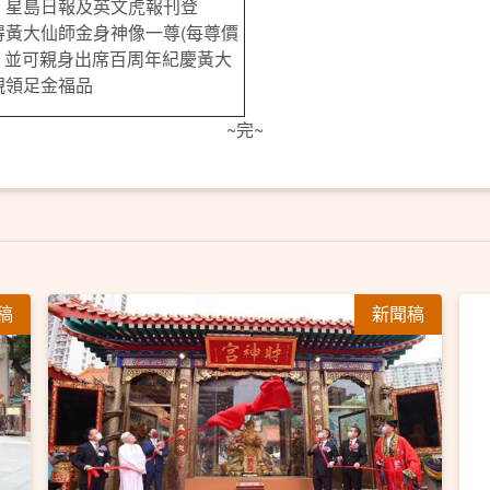
、星島日報及英文虎報刊登
得黃大仙師金身神像一尊(每尊價
0)，並可親身出席百周年紀慶黃大
親領足金福品
~完~
稿
新聞稿