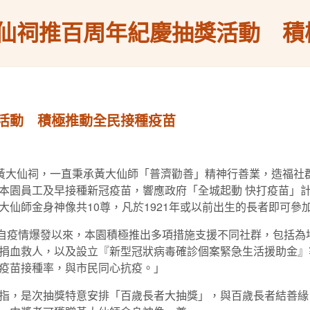
仙祠推百周年紀慶抽獎活動 積
活動 積極推動全民接種疫苗
嗇色園黃大仙祠，一直秉承黃大仙師「普濟勸善」精神行善業，造福
本園員工及早接種新冠疫苗，響應政府「全城起動 快打疫苗」計
仙師金身神像共10尊，凡於1921年或以前出生的長者即可參
J表示：「自疫情爆發以來，本園積極推出多項措施支援不同社群，包
捐血救人，以及設立『新型冠狀病毒確診個案緊急生活援助金』
疫苗接種率，與市民同心抗疫。」
指，是次抽獎特意安排「百歲長者大抽獎」，與百歲長者結善緣，