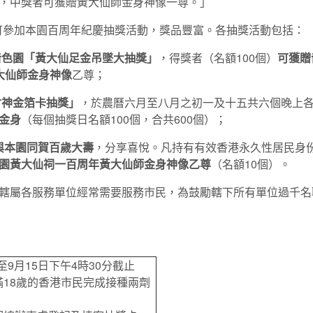
，中獎者可獲贈黃大仙師金身神像一尊。」
即可參加本園百周年紀慶抽獎活動，獎品豐富。各抽獎活動包括：
嗇色園「黃大仙足金吊墜大抽獎」
，得獎者（名額100個）
可獲贈
大仙師金身神像
乙尊；
財神金箔卡抽獎」
，於農曆六月至八月之初一及十五共六個晚上各
金身
（每個抽獎日名額100個，合共600個）；
與本園同
賀
百歲大壽
，分享喜悅。凡持有有效香港永久性居民身份
園黃大仙祠一百周年黃大仙師金身神像乙尊
（名額10個）。
轄屬各服務單位經常需要服務市民，為鼓勵轄下所有單位過千名
日至9月15日下午4時30分截止
18歲的香港市民完成接種兩劑