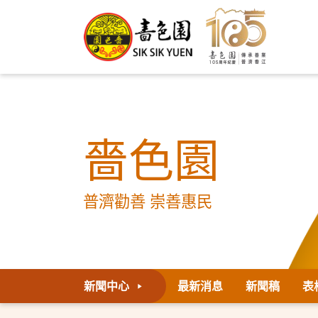
嗇色園
普濟勸善 崇善惠民
新聞中心
最新消息
新聞稿
表