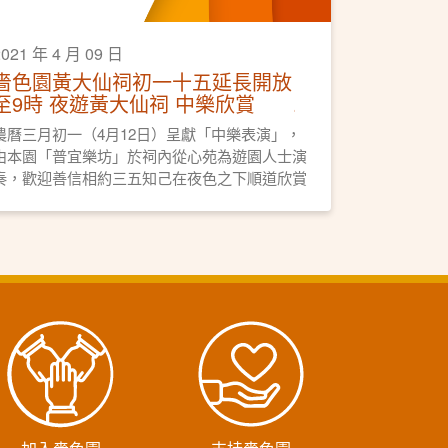
2021 年 4 月 09 日
嗇色園黃大仙祠初一十五延長開放
至9時 夜遊黃大仙祠 中樂欣賞
農曆三月初一（4月12日）呈獻「中樂表演」，
由本園「普宜樂坊」於祠內從心苑為遊園人士演
奏，歡迎善信相約三五知己在夜色之下順道欣賞
絲竹之美，共享美好時光。