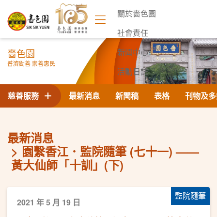
關於嗇色園
社會責任
嗇色園
新聞中心
普濟勸善 崇善惠民
活動日誌
聯絡我們
慈善服務
最新消息
新聞稿
表格
刊物及多
最新消息
園繫香江．監院隨筆 (七十一) ——
黃大仙師「十訓」(下)
監院隨筆
2021 年 5 月 19 日