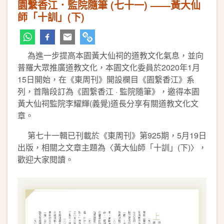
園繫香江．監院隨筆 (七十一) ——黃大仙
師「十訓」(下)
為進一步提高本園黃大仙祠的道教文化氣息，並向
普羅大眾推廣道教文化，本園文化委員於2020年1月
15日開始，在《東周刊》開設欄目《園繋香江》系
列，首階段訂為《園繋香江 · 監院隨筆》，邀得本園
黃大仙祠監院李耀輝(義覺)道長分享有關道教文化文
章。
第七十一輯已刊載於《東周刊》第925期，5月19日
出版，相關之文章主題為〈黃大仙師「十訓」(下)〉，
歡迎大家閱讀。