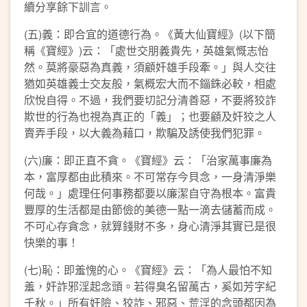
續分享餘下訓言。
(五)義：即合宜的道德行為。《黃大仙寶經》(以下簡
稱《寶經》)云：「處世交朋義貴先，英雄氣慨志怡
然。莫將豪惡為真義，須顧奸雄手段牽。」與人交往
猶如英雄義士交友般，氣概宏大而不錙銖必較，相處
欣悅自得。不過，我們要切記分清善惡，不要將狡詐
欺世的行為也視為真正的「義」；也要顧及奸狡之人
賣弄手段，以大義為藉口，欺騙及誘使我們犯罪。
(六)廉：即正直不貪。《寶經》云：「治家萬事廉為
本，富厚都由此積來。不可常存今貝念，一身清淨樂
何哉。」處理任何事務都要以廉潔自守為根本。富貴
豐厚的生活都是由節儉的美德一點一滴去儲蓄而成。
不可心存貪念，就算錢財不多，身心清淨其實已是很
快樂的事！
(七)恥：即羞愧的心。《寶經》云：「為人最怕不知
羞，奸詐邪淫起念頭。若得臭名留萬古，奚如芳字紀
千秋。」所有奸險、狡詐、邪惡、荒淫的念頭都因為