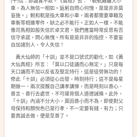
(十)信：即誠實不欺。《寶經》云：「輗軏難離大小
車，為人無信一相如。返躬自問心何愧，是是非非莫
妄施。」輗和軏是指大車和小車，兩者都需要車轅及
車衡等相連零件，缺之必不能行。正如人一樣，不能
像司馬相如般失信於卓文君。我們應當時常反思有否
信守承諾，問心無愧。所有是是非非的指控，不要妄
自加諸別人，令人失信！
黃大仙師的「十訓」並不是口號式的勸化，如《黃
大仙真經》所言：「莫以口徒誦而心無定。」只是每
天口誦而不加以反省及堅定持行，這是徒勞無功的！
修此「十訓」必須從心出發，時刻持行；這不是每星
期做一、兩次提醒自己講孝講悌，而是時刻以善心、
善言、善行去處世，不可違背個人道德誡條。此外，
「十訓」內涵不分大小，莫因善小而不為，即使對父
母保持和顏悅色已是行孝，不一定要有錢、有力；只
要真誠去做，便是至善了。