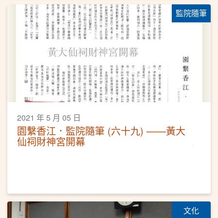
監院隨筆
2021 年 5 月 05 日
園繫香江．監院隨筆 (六十九) ——黃大
仙祠財神宮開幕
文化