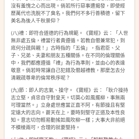
沒有羞愧之心而出現。倘若所行惡事遭揭發，即使經
歷萬代也洗脫不了臭名。我們何不多行善積德，留下
美名為後人千秋景仰？
(八)禮：即符合道德的行為規範。《寶經》云：「人世
無非處五倫，禮當行者貴遵循。若教自僭兼常犯，到
底何分疏與親！」古時指的「五倫」，指君臣、父
子、兄弟、夫妻和朋友五種關係。在不同的倫理關係
中，我們都應遵循「禮」為行為準則，並由心的表達
敬意。倘若時常讓自己犯錯及僭越禮教，那麼怎去分
清親疏尊卑的倫常秩序呢？
(九)節：即人的志氣、操守。《寶經》云：「耿介操持
志立堅，貞忠自守對皇天。切莫心如風擺柳，事無兩
可理當然。」立身處世應當正直不阿，有節操且有堅
定遠大的志向。蒼天在上，要時刻堅守正道及本性良
知。意志切勿輕易動搖如風吹柳一樣；大事大非前絕
不模棱兩可，合理的就要堅持。