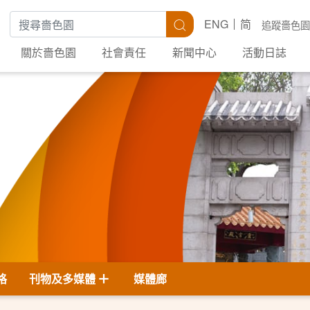
搜尋關鍵字
搜尋
ENG
简
追蹤嗇色園
關於嗇色園
社會責任
新聞中心
活動日誌
格
刊物及多媒體
媒體廊