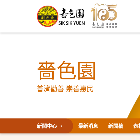
嗇色園
普濟勸善 崇善惠民
新聞中心
最新消息
新聞稿
表