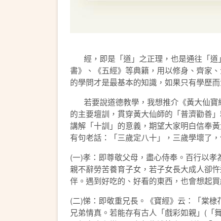
經，即是「道」之正理，也是通往「道」
書》、《五經》等典籍，用以修身、齊家、
的學問才是最基本的知識，如果只有學歷而
若要說道德教學，我想推介《黃大仙寶經》
的主要壇訓，貫穿黃大仙師的「普濟勸善」
講解「十訓」的意義，期望大家明白信奉黃
有句老話：「三歲定八十」，三歲學壞了，
(一)孝：即尊敬父母，盡心侍奉。百行以
親不辭勞苦養育子女，若子女長大成人卻忤
伴。遇到好吃的、好看的東西，也會想起買
(二)悌：即敬重兄長。《寶經》云：「棠
兄弟情真。若能存有古人「戲彩如親」(「