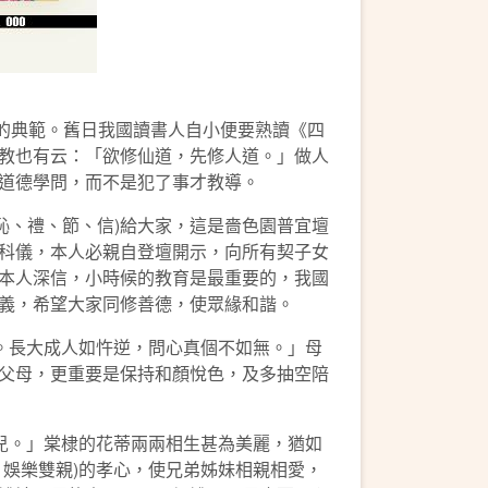
的典範。舊日我國讀書人自小便要熟讀《四
教也有云：「欲修仙道，先修人道。」做人
道德學問，而不是犯了事才教導。
恥、禮、節、信)給大家，這是嗇色園普宜壇
科儀，本人必親自登壇開示，向所有契子女
本人深信，小時候的教育是最重要的，我國
義，希望大家同修善德，使眾緣和諧。
。長大成人如忤逆，問心真個不如無。」母
父母，更重要是保持和顏悅色，及多抽空陪
兒。」棠棣的花蒂兩兩相生甚為美麗，猶如
娛樂雙親)的孝心，使兄弟姊妹相親相愛，