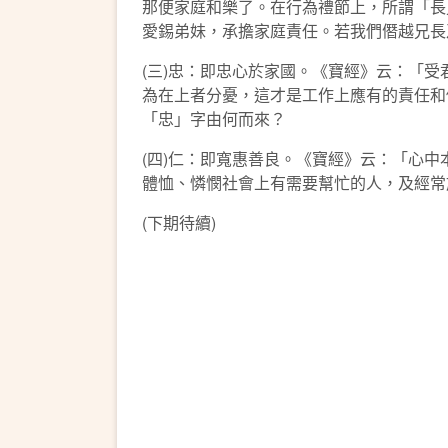
那便家庭和樂了。在行為禮節上，所謂「長
愛錫弟妹，承擔家庭責任。若我們僭越兄長
(三)忠：即忠心於家國。《寶經》云：「
為在上者分憂，這才是工作上應有的責任和
「忠」字由何而來？
(四)仁：即寬惠善良。《寶經》云：「心
體恤、憐憫社會上有需要幫忙的人，及經常
(下期待續)