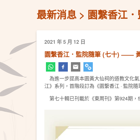
最新消息
園繫香江．監
2021 年 5 月 12 日
園繫香江．監院隨筆 (七十) —— 
為進一步提高本園黃大仙祠的道教文化氣息
江》系列，首階段訂為《園繋香江 · 監院
第七十輯已刊載於《東周刊》第924期，5