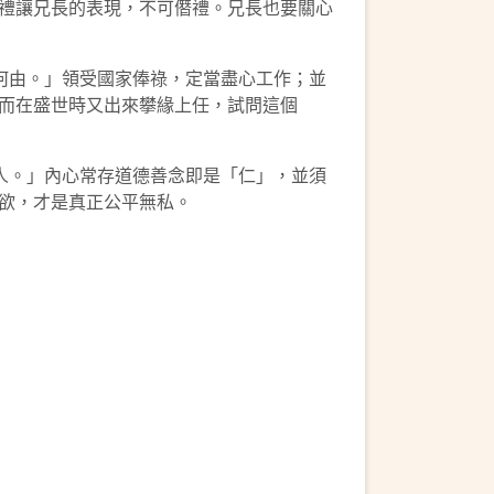
禮讓兄長的表現，不可僭禮。兄長也要關心
何由。」領受國家俸祿，定當盡心工作；並
而在盛世時又出來攀緣上任，試問這個
人。」內心常存道德善念即是「仁」，並須
欲，才是真正公平無私。