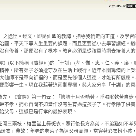
之途徑。經文，即是仙聖的教誨，指導我們走向正道，及學習
治國、平天下等人生重要的課題，而且更要從小去學習讀經。道
沒有修養，那便沒有了根本。教育必須是從孩童時期去培養人的
(以下簡稱《寶經》)的「十訓」(孝、悌、忠、仁、義、廉、
精神，所有弟子必須遵守及在生活上踐行。近年本園籌備的上契
大仙師不是單向祈福的，而是要先修個人道德，才能有所感應。
便影響一生。現在我藉著這兩期專欄，與大家分享「十訓」的意
孝為先，《寶經》第一句云：「懷胎十月否劬勞，睡濕眠乾苦自徒
逆不孝，捫心自問不如當作沒有生育過這孩子了。行孝除了供養
給父母，這樣已是行孝的最好表現。
棣花開三兩枝，椿萱堂上舞斑衣。隨行後長方為弟，不弟猶如不孝
舞斑衣」典故：年老的老萊子為逗父母高興，常穿著彩衣扮小孩，