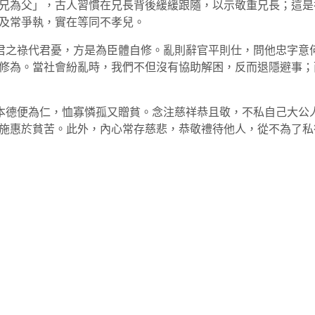
兄為父」，古人習慣在兄長背後緩緩跟隨，以示敬重兄長；這是
及常爭執，實在等同不孝兒。
受君之祿代君憂，方是為臣體自修。亂則辭官平則仕，問他忠字意
修為。當社會紛亂時，我們不但沒有協助解困，反而退隱避事；
中本德便為仁，恤寡憐孤又贈貧。念注慈祥恭且敬，不私自己大公
施惠於貧苦。此外，內心常存慈悲，恭敬禮待他人，從不為了私