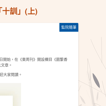
十訓」(上)
監院隨筆
5日開始，在《東周刊》開設欄目《園繋香
化文章。
歡迎大家閱讀。