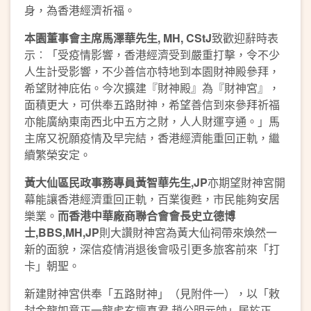
身，為香港經濟祈福。
本園董事會主席馬澤華先生, MH, CStJ
致歡迎辭時表
示︰「受疫情影響，香港經濟受到嚴重打擊，令不少
人生計受影響，不少善信亦特地到本園財神殿參拜，
希望財神庇佑。今次擴建『財神殿』為『財神宮』，
面積更大，可供奉五路財神，希望善信到來參拜祈福
亦能廣納東南西北中五方之財，人人財運亨通。」馬
主席又祝願疫情及早完結，香港經濟能重回正軌，繼
續繁榮安定。
黃大仙區民政事務專員黃智華先生,JP
亦期望財神宮開
幕能讓香港經濟重回正軌，百業復甦，市民能夠安居
樂業。
而香港中華廠商聯合會會長史立德博
士,BBS,MH,JP
則大讚財神宮為黃大仙祠帶來煥然一
新的面貌，深信疫情消退後會吸引更多旅客前來「打
卡」朝聖。
新建財神宮供奉「五路財神」（見附件一），以「敕
封金龍如意正一龍虎玄壇真君 趙公明元帥」居於正