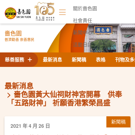
關於嗇色園
社會責任
嗇色園
新聞中心
普濟勸善 崇善惠民
活動日誌
聯絡我們
慈善服務
最新消息
新聞稿
表格
刊物及多
最新消息
嗇色園黃大仙祠財神宮開幕 供奉
「五路財神」 祈願香港繁榮昌盛
新聞稿
2021 年 4 月 26 日