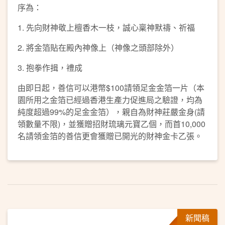
序為：
1. 先向財神敬上檀香木一枝，誠心稟神默禱、祈福
2. 將金箔貼在殿內神像上（神像之頭部除外）
3. 抱拳作揖，禮成
由即日起，善信可以港幣$100請領足金金箔一片（本
園所用之金箔已經過香港生產力促進局之驗證，均為
純度超過99%的足金金箔），親自為財神莊嚴金身(請
領數量不限)，並獲贈招財琉璃元寶乙個，而首10,000
名請領金箔的善信更會獲贈已開光的財神金卡乙張。
新聞稿