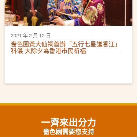
2021 年 2 月 12 日
嗇色園黃大仙祠首辦「五行七星護香江」
科儀 大除夕為香港市民祈福
一齊來出分力
嗇色園需要您支持