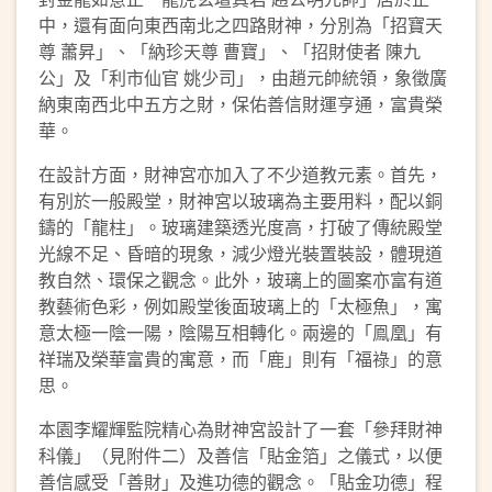
中，還有面向東西南北之四路財神，分別為「招寶天
尊 蕭昇」、「納珍天尊 曹寶」、「招財使者 陳九
公」及「利市仙官 姚少司」，由趙元帥統領，象徵廣
納東南西北中五方之財，保佑善信財運亨通，富貴榮
華。
在設計方面，財神宮亦加入了不少道教元素。首先，
有別於一般殿堂，財神宮以玻璃為主要用料，配以銅
鑄的「龍柱」。玻璃建築透光度高，打破了傳統殿堂
光線不足、昏暗的現象，減少燈光裝置裝設，體現道
教自然、環保之觀念。此外，玻璃上的圖案亦富有道
教藝術色彩，例如殿堂後面玻璃上的「太極魚」，寓
意太極一陰一陽，陰陽互相轉化。兩邊的「鳯凰」有
祥瑞及榮華富貴的寓意，而「鹿」則有「福祿」的意
思。
本園李耀輝監院精心為財神宮設計了一套「參拜財神
科儀」（見附件二）及善信「貼金箔」之儀式，以便
善信感受「善財」及進功德的觀念。「貼金功德」程