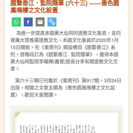
園繫香江．監院隨筆 (六十三) ——嗇色園
鳳鳴樓之文化設置
為進一步提高本園黃大仙祠的道教文化氣息，並向
普羅大眾推廣道教文化，本園文化委員於2020年1月
15日開始，在《東周刊》開設欄目《園繋香江》系
列，首階段訂為《園繋香江 · 監院隨筆》，邀得本園
黃大仙祠監院李耀輝(義覺)道長分享有關道教文化文
章。
第六十三輯已刊載於《東周刊》第917期，3月24日
出版，相關之文章主題為〈嗇色園鳳鳴樓之文化設
置〉，歡迎大家閱讀。