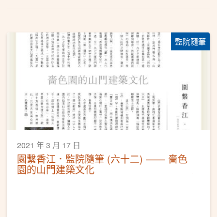
監院隨筆
2021 年 3 月 17 日
園繫香江．監院隨筆 (六十二) —— 嗇色
園的山門建築文化