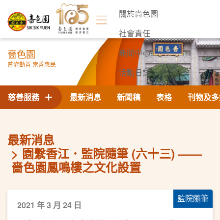
關於嗇色園
社會責任
嗇色園
新聞中心
普濟勸善 崇善惠民
活動日誌
聯絡我們
慈善服務
最新消息
新聞稿
表格
刊物及多
最新消息
園繫香江．監院隨筆 (六十三) ——
嗇色園鳳鳴樓之文化設置
監院隨筆
2021 年 3 月 24 日