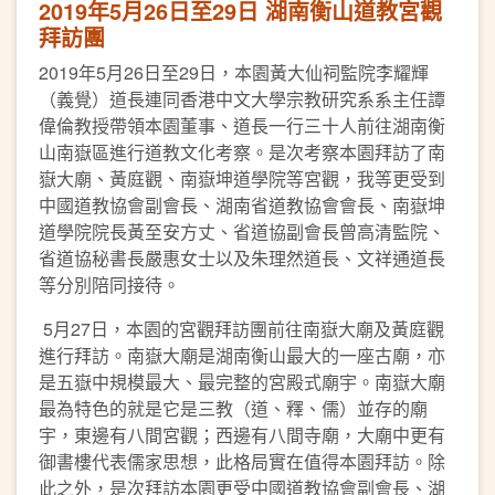
2019年5月26日至29日 湖南衡山道教宮觀
拜訪團
2019年5月26日至29日，本園黃大仙祠監院李耀輝
（義覺）道長連同香港中文大學宗教研究系系主任譚
偉倫教授帶領本園董事、道長一行三十人前往湖南衡
山南嶽區進行道教文化考察。是次考察本園拜訪了南
嶽大廟、黃庭觀、南嶽坤道學院等宮觀，我等更受到
中國道教協會副會長、湖南省道教協會會長、南嶽坤
道學院院長黃至安方丈、省道協副會長曾高清監院、
省道協秘書長嚴惠女士以及朱理然道長、文祥通道長
等分別陪同接待。
5月27日，本園的宮觀拜訪團前往南嶽大廟及黃庭觀
進行拜訪。南嶽大廟是湖南衡山最大的一座古廟，亦
是五嶽中規模最大、最完整的宮殿式廟宇。南嶽大廟
最為特色的就是它是三教（道、釋、儒）並存的廟
宇，東邊有八間宮觀；西邊有八間寺廟，大廟中更有
御書樓代表儒家思想，此格局實在值得本園拜訪。除
此之外，是次拜訪本園更受中國道教協會副會長、湖