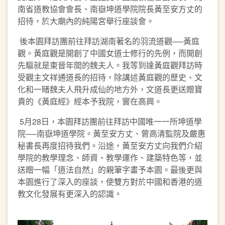
南省道教協會會長、南嶽坤道學院院長黃至安方丈的
招待，於大廟內的純陽宮舉行座談會。
後本園拜訪團前往拜訪湖南著名的羽流道觀──黃庭
觀。黃庭觀是開創了中國女道士修行的先例，而開創
先驅就是東晉年間的魏夫人。我等到達黃庭觀拜訪時
受觀主文祥通道長的招待，除講述黃庭觀的歷史、文
化和一睹魏夫人飛升成仙的地方外，文道長更送贈寶
貴的《黃庭經》經本予我院，實在高興。
5月28日，本園拜訪團前往拜訪中國唯一一所坤道學
院──南嶽坤道學院。黃至安方丈、曾高清監院及嚴惠
秘書長再度招待我們。沿途，黃至安方丈向我們介紹
學院的教學理念、師資、教學運作、建築特色等，並
送贈一幅「道法自然」的親筆字畫予本園。最後更與
本園進行了深入的座談，使雙方對於中國和香港的道
教文化發展有更深入的認識。