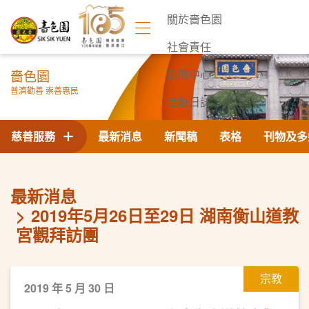
關於嗇色園
社會責任
嗇色園
新聞中心
普濟勸善 崇善惠民
活動日誌
聯絡我們
慈善服務
最新消息
新聞稿
表格
刊物及多
最新消息
2019年5月26日至29日 湖南衡山道教
宮觀拜訪團
宗教
2019 年 5 月 30 日