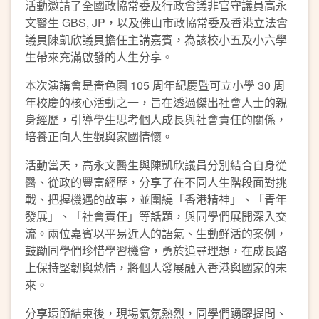
活動邀請了全國政協常委及行政會議非官守議員高永
文醫生 GBS, JP，以及佛山市政協常委及香港立法會
議員陳凱欣議員擔任主講嘉賓，為該校小五及小六學
生帶來充滿啟發的人生分享。
本次演講會是嗇色園 105 周年紀慶暨可立小學 30 周
年校慶的核心活動之一，旨在透過傑出社會人士的親
身經歷，引導學生思考個人成長與社會責任的關係，
培養正向人生觀與家國情懷。
活動當天，高永文醫生與陳凱欣議員分別結合自身從
醫、從政的豐富經歷，分享了在不同人生階段面對挑
戰、把握機遇的故事，並圍繞「香港精神」、「青年
發展」、「社會責任」等話題，與同學們展開深入交
流。兩位嘉賓以平易近人的語氣、生動鲜活的案例，
鼓勵同學們珍惜學習機會，勇於追尋理想，在成長路
上保持堅韌與熱情，將個人發展融入香港與國家的未
來。
分享環節結束後，現場氣氛熱烈，同學們踴躍提問、