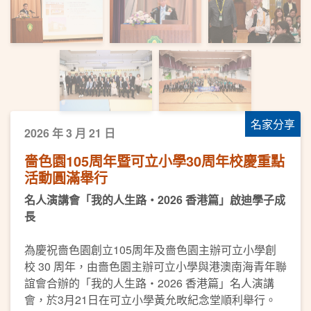
名家分享
2026 年 3 月 21 日
嗇色園105周年暨可立小學30周年校慶重點
活動圓滿舉行
名人演講會「我的人生路・2026 香港篇」啟迪學子成
長
為慶祝嗇色園創立105周年及嗇色園主辦可立小學創
校 30 周年，由嗇色園主辦可立小學與港澳南海青年聯
誼會合辦的「我的人生路・2026 香港篇」名人演講
會，於3月21日在可立小學黃允畋紀念堂順利舉行。