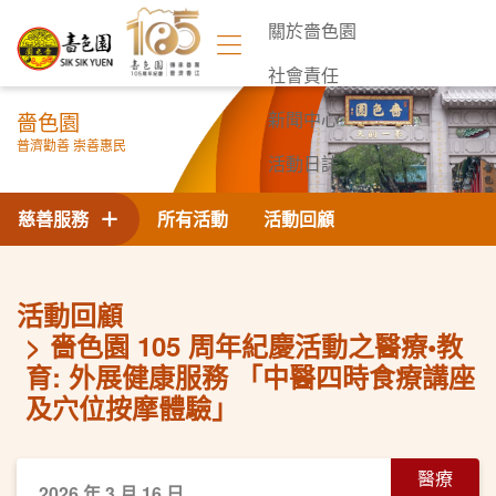
關於嗇色園
社會責任
嗇色園
新聞中心
普濟勸善 崇善惠民
活動日誌
聯絡我們
慈善服務
所有活動
活動回顧
活動回顧
嗇色園 105 周年紀慶活動之醫療•教
育: 外展健康服務 「中醫四時食療講座
及穴位按摩體驗」
醫療
2026 年 3 月 16 日