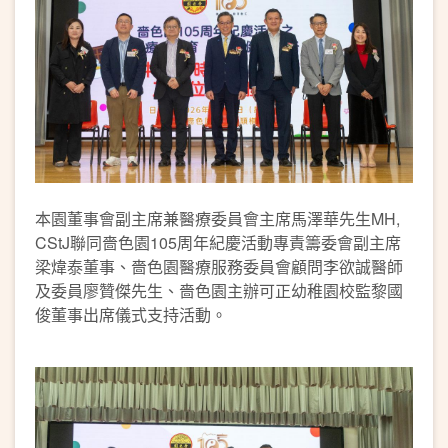
本園董事會副主席兼醫療委員會主席馬澤華先生MH,
CStJ聯同嗇色園105周年紀慶活動專責籌委會副主席
梁煒泰董事、嗇色園醫療服務委員會顧問李欲誠醫師
及委員廖贊傑先生、嗇色園主辦可正幼稚園校監黎國
俊董事出席儀式支持活動。