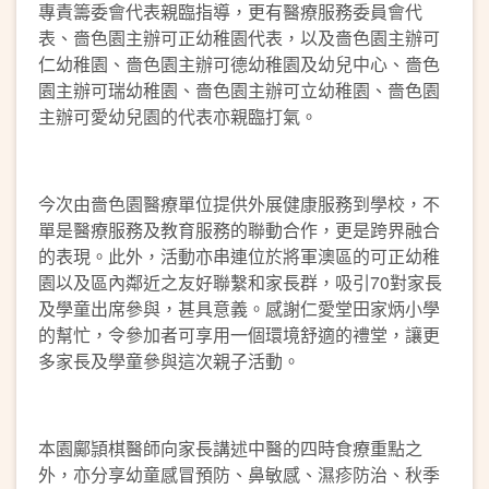
專責籌委會代表親臨指導，更有醫療服務委員會代
表、嗇色園主辦可正幼稚園代表，以及嗇色園主辦可
仁幼稚園、嗇色園主辦可德幼稚園及幼兒中心、嗇色
園主辦可瑞幼稚園、嗇色園主辦可立幼稚園、嗇色園
主辦可愛幼兒園的代表亦親臨打氣。
今次由嗇色園醫療單位提供外展健康服務到學校，不
單是醫療服務及教育服務的聯動合作，更是跨界融合
的表現。此外，活動亦串連位於將軍澳區的可正幼稚
園以及區內鄰近之友好聯繫和家長群，吸引70對家長
及學童出席參與，甚具意義。感謝仁愛堂田家炳小學
的幫忙，令參加者可享用一個環境舒適的禮堂，讓更
多家長及學童參與這次親子活動。
本園鄺頴棋醫師向家長講述中醫的四時食療重點之
外，亦分享幼童感冒預防、鼻敏感、濕疹防治、秋季