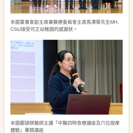
本園董事會副主席兼醫療委員會主席馬澤華先生MH,
CStJ接受可正幼稚園的感謝狀。
本園鄺頴棋醫師主講「中醫四時食療講座及穴位按摩
體驗」專題講座