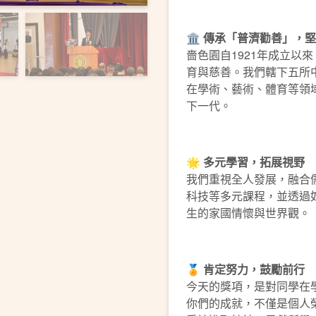
🏛️
傳承「普濟勸善」，堅
嗇色園自1921年成立以
育與慈善。我們轄下五所
在學術、藝術、體育等領
下一代。
🌟
多元學習，拓展視野
我們重視全人發展，融合
科技等多元課程，並透過
生的家國情懷與世界觀。
🏅
肯定努力，鼓勵前行
今天的獎項，是對同學在
你們的成就，不僅是個人