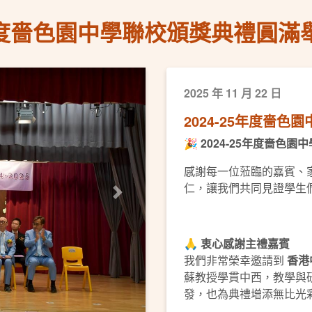
5年度嗇色園中學聯校頒獎典禮圓滿
2025 年 11 月 22 日
2024-25年度嗇
🎉
2024-25
年度嗇色園中
感謝每一位蒞臨的嘉賓、
仁，讓我們共同見證學生
下一頁
🙏
衷心感謝主禮嘉賓
我們非常榮幸邀請到
香港
蘇教授學貫中西，教學與
發，也為典禮增添無比光