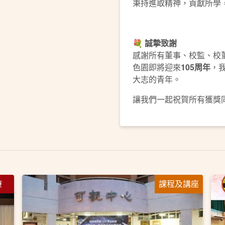
秉持進取精神，貢獻所學
💐
誠摯致謝
感謝所有董事、校監、校
色園即將迎來
105
周年
，
大志的青年。
讓我們一起祝賀所有獲獎
療
課程及講座