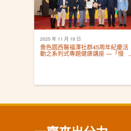
2025 年 11 月 18 日
嗇色園西醫福澤社群45周年紀慶活
動之系列式專題健康講座 —「慢
性痛症的中醫調治」活動圓滿